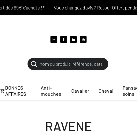
 d'achats !*
Vous changez d'avis? Retour Offert pendant 30 jours
BONNES
Anti-
Pansa
Cavalier
Cheval
AFFAIRES
mouches
soins
RAVENE