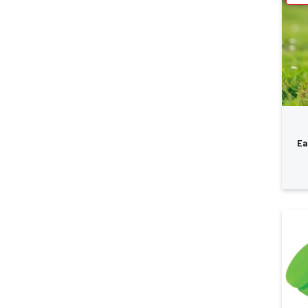
Ea
Vo
d'