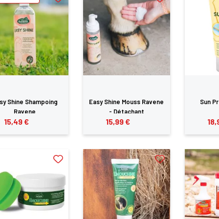
sy Shine Shampoing
Easy Shine Mouss Ravene
Sun P
Ravene
- Détachant
15,49 €
15,99 €
18,
×
us devez être connecté pour enregistrer des produits dans votre lis
envie