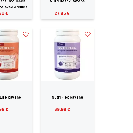
 anti-mouches
Nutri Detox Ravene
e avec oreilles
90 €
27,95 €
seaux Ravene
'Life Ravene
Nutri'Flex Ravene
99 €
39,99 €