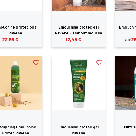
ANNULER
SE CONNECTER
ouchine protec pot
Emouchine protec gel
Emouchin
Ravene
Ravene - embout mousse
23,99 €
12,49 €
28
à parti
ampoing Emouchine
Emouchine protec gel
Nutri 
Protec Ravene
Ravene