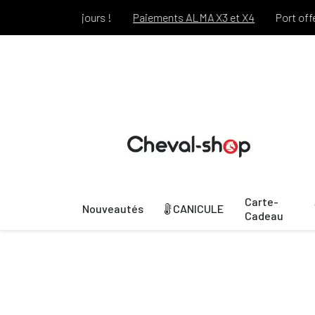
ant 30 jours !
Paiements ALMA X3 et X4
Port offert dès 69€
Carte-
Nouveautés
CANICULE
Cadeau