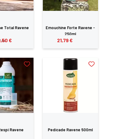
e Total Ravene
Emouchine Forte Ravene -
250ml
,50 €
21,79 €
r de
Respi Ravene
Pedicade Ravene 500ml