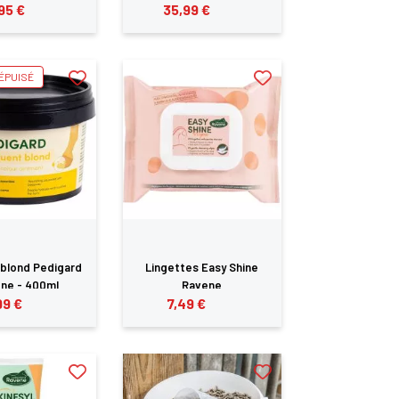
95 €
35,99 €
ÉPUISÉ
blond Pedigard
Lingettes Easy Shine
ne - 400ml
Ravene
99 €
7,49 €