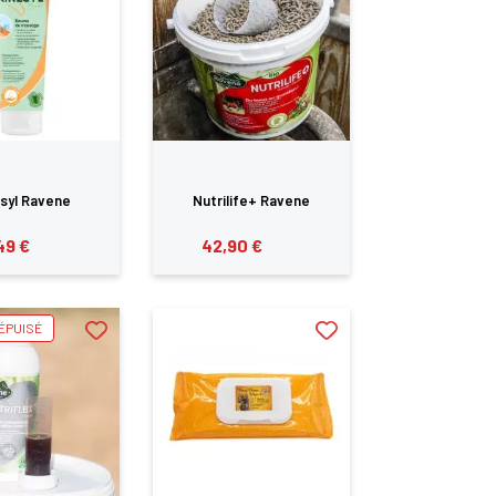
syl Ravene
Nutrilife+ Ravene
49 €
42,90 €
ÉPUISÉ