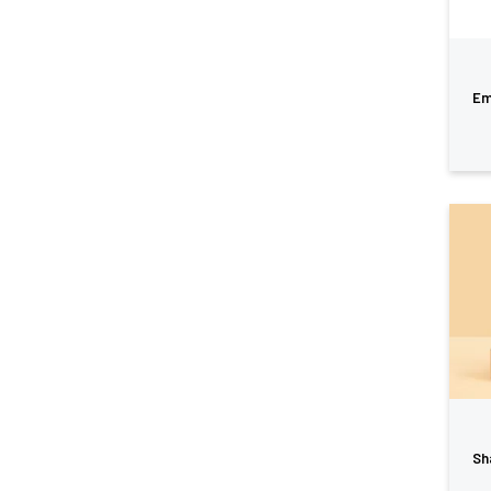
Em
Sh