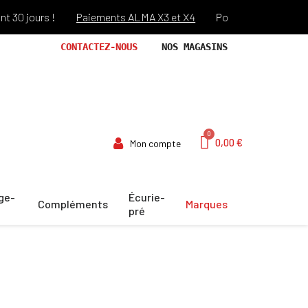
 !
Paiements ALMA X3 et X4
Port offert dès 69€ d'achats !*
CONTACTEZ-NOUS
NOS MAGASINS
0,00 €
Mon compte
ge-
Écurie-
Compléments
Marques
pré