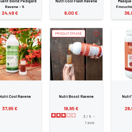
uent blond Pedigard
Nutri Cool Flash Ravene
Masque
Ravene - 1L
Emouchin
24,49 €
8,00 €
36,
et na
PRODUIT ÉPUISÉ
Nutri Cool Ravene
Nutri Boost Ravene
Nutri
37,95 €
18,95 €
28,
3
/
5
-
1
avis