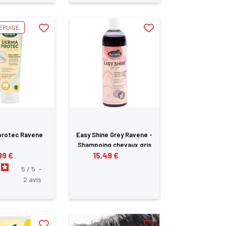
ÉPUISÉ
protec Ravene
Easy Shine Grey Ravene -
Shampoing chevaux gris
99 €
15,49 €
5
/
5
-
2
avis