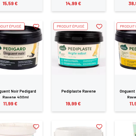
15,59 €
14,99 €
38,
DUIT ÉPUISÉ
PRODUIT ÉPUISÉ
PRODUIT 
guent Noir Pedigard
Pediplaste Ravene
Onguent 
Ravene 400ml
Rave
11,99 €
19,99 €
11,