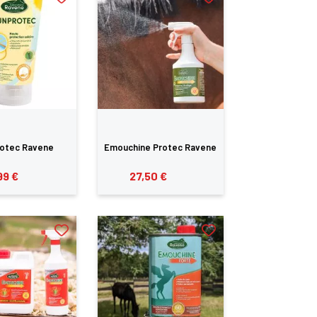
rotec Ravene
Emouchine Protec Ravene
99 €
27,50 €
te