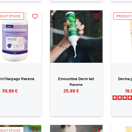
DUIT ÉPUISÉ
PRODUIT 
tri'Harpago Ravene
Emouchine Derm lait
Derma 
Ravene
39,99 €
25,99 €
19,
DUIT ÉPUISÉ