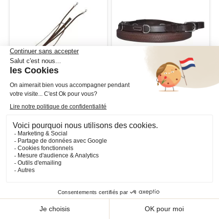
Martingale Howlett Canter
Rênes Howlett Caoutchouc
Canter
41,90 €
45,90 €