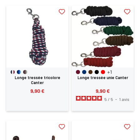
+1
Longe tressée tricolore
Longe tressée unie Canter
Canter
9,90 €
9,90 €
5
/
5
-
1
avis