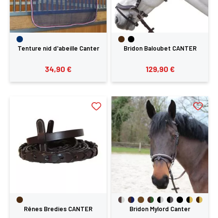
Tenture nid d'abeille Canter
Bridon Baloubet CANTER
34,90 €
129,90 €
×
Vous devez être connecté pour enregistrer des
produits dans votre liste d'envie
Rênes Bredies CANTER
Bridon Mylord Canter