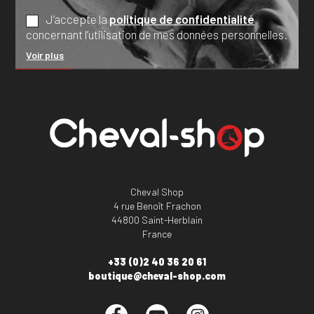
J’accepte la
politique de confidentialité
concernant l’utilisation de mes données personnelles.
Voir plus
Cheval Shop
4 rue Benoît Frachon
44800 Saint-Herblain
France
+33 (0)2 40 36 20 61
boutique@cheval-shop.com
Facebook
YouTube
Instagram