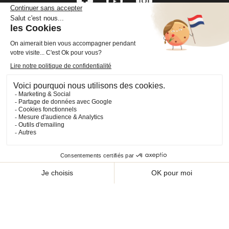
VOTRE COMPTE

INFORMATIONS

PRODUITS

NOS SERVICES

Plan du site
Cookies
© 2026 - CHEVAL SHOP