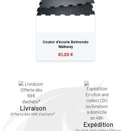
×
Vous devez être connecté pour enregistrer des
produits dans votre liste d'envie
Couloir d'écurie Belmondo
Walkway
61,20 €
SE
ANNULER
CONNECTER
Livraison
Offerte dès 69€ d'achats*
Expédition
En click and collect (2h) ou