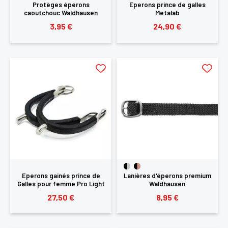
Protèges éperons
Eperons prince de galles
caoutchouc Waldhausen
Metalab
SE
ANNULER
3,95 €
24,90 €
CONNECTER
Eperons gainés prince de
Lanières d'éperons premium
Galles pour femme Pro Light
Waldhausen
27,50 €
8,95 €