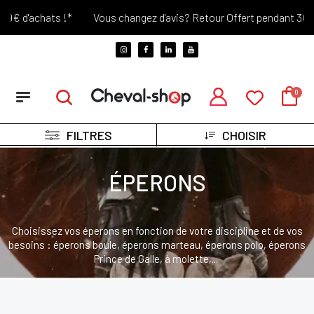
'achats !*
Vous changez d'avis? Retour Offert pendant 30 jours !
FILTRES
CHOISIR
ÉPERONS
Choisissez vos éperons en fonction de votre discipline et de vos
besoins : éperons boule, éperons marteau, éperons polo, éperons
Prince de Galle, à molette,...