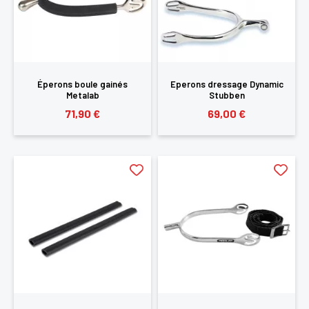
Éperons boule gainés
Eperons dressage Dynamic
Metalab
Stubben
71,90 €
69,00 €
×
Vous devez être connecté pour enregistrer des
produits dans votre liste d'envie