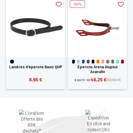
-50%
Lanières d'éperons Basic QHP
Éperons Arena Aluplus
Acavallo
6,95 €
46,25 €
92,50 €
à partir de