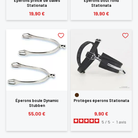
Eperons prince de Galles
Eperons bout rond
Stationata
Stationata
19,90 €
19,90 €
Éperons boule Dynamic
Protèges éperons Stationata
Stubben
55,00 €
9,90 €
5
/
5
-
1
avis