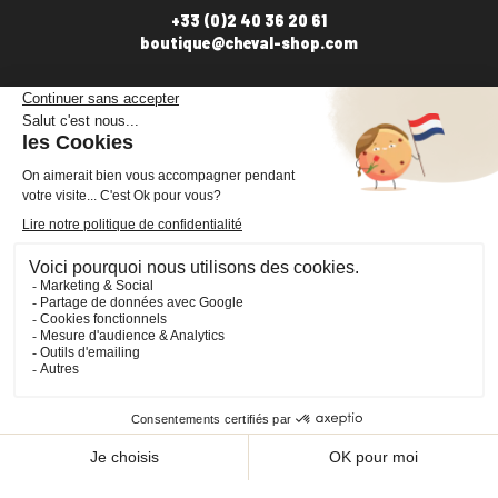
+33 (0)2 40 36 20 61
boutique@cheval-shop.com
Facebook
YouTube
Instagram
VOTRE COMPTE

INFORMATIONS

PRODUITS

NOS SERVICES

Plan du site
Cookies
© 2026 - CHEVAL SHOP
Choisissez une valeur...