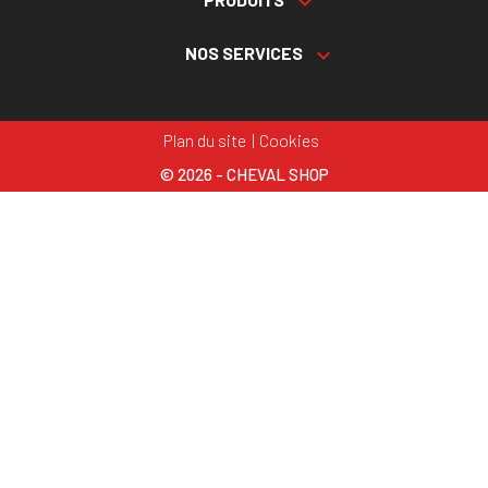

NOS SERVICES

Plan du site
Cookies
© 2026 - CHEVAL SHOP
Choisissez une valeur...