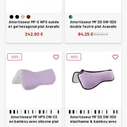
Amortisseur MF-S WFS suède
Amortisseur MF DS SW-3DS
et gel hexagonal plat Acavallo
double feutre plat Acavallo
242,90 €
84,25 €
168,50 €
×
-50%
-50%
Vous devez être connecté pour enregistrer des produits
dans votre liste d'envie
SE
ANNULER
CONNECTER
Amortisseur MF HPS CW-CS
Amortisseur MF DS SW-3DS
en bambou avec silicone plat
élasthanne & bambou avec
Acavallo
grip Acavallo