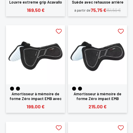
Louvre extreme grip Acavallo
Suède avec rehausse arrière
Acavallo
169,50 €
75,75 €
151,50 €
à partir de
Amortisseur à mémoire de
Amortisseur à mémoire de
forme Zéro impact EMB avec
forme Zéro impact EMB
découpe de garrot Acavallo
réhausseur avant et découpe
199,00 €
215,00 €
de garrot Acavallo