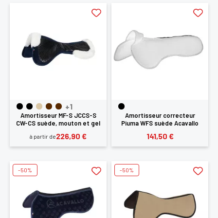
+1
Amortisseur MF-S JCCS-S
Amortisseur correcteur
CW-CS suède, mouton et gel
Piuma WFS suède Acavallo
Acavallo
226,90 €
141,50 €
à partir de
-50%
-50%