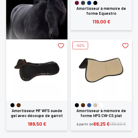
Amortisseur à mémoire de
forme Equestro
119,00 €
-50%
Amortisseur MF WFS suede
Amortisseur à mémoire de
gel avec découpe de garrot
forme HPS CW-CS plat
Acavallo
Acavallo
189,50 €
68,25 €
136,50 €
à partir de