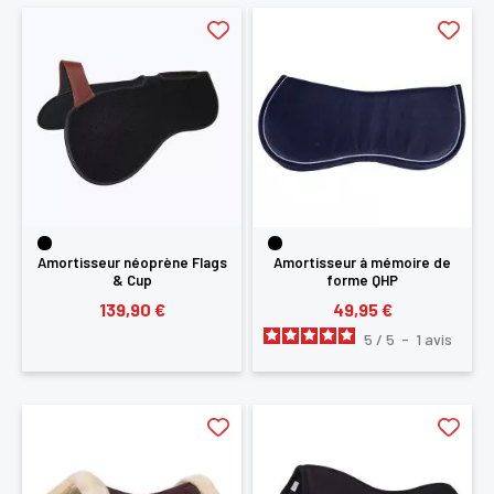
Amortisseur néoprène Flags
Amortisseur à mémoire de
& Cup
forme QHP
139,90 €
49,95 €
5
/
5
-
1
avis