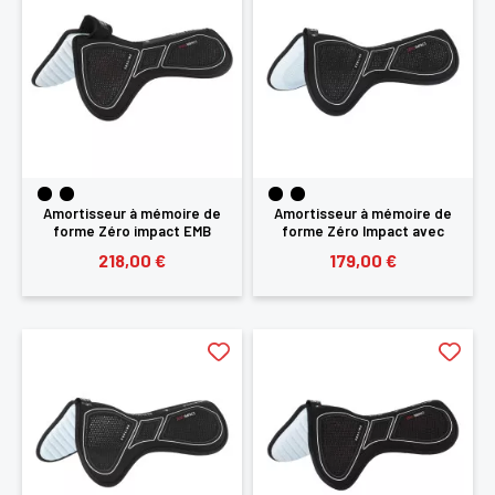
Amortisseur à mémoire de
Amortisseur à mémoire de
forme Zéro impact EMB
forme Zéro Impact avec
réhausseur arrière et
rehausse avant Acavallo
218,00 €
179,00 €
découpe de garrot Acavallo