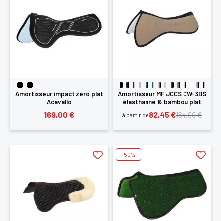
Amortisseur impact zéro plat
Amortisseur MF JCCS CW-3DS
Acavallo
élasthanne & bambou plat
Acavallo
169,00 €
82,45 €
164,90 €
à partir de
-50%