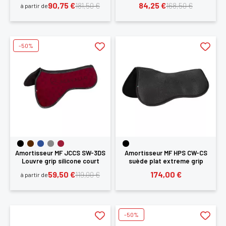
90,75 €
84,25 €
181,50 €
168,50 €
à partir de
-50%
Amortisseur MF JCCS SW-3DS
Amortisseur MF HPS CW-CS
Louvre grip silicone court
suède plat extreme grip
Acavallo
Acavallo
59,50 €
174,00 €
119,00 €
à partir de
-50%