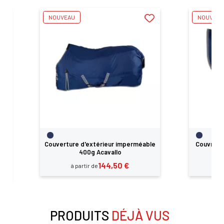
NOUVEAU
NOUVEA
en
Couverture d'extérieur imperméable
Couvre-c
400g Acavallo
144,50 €
à partir de
PRODUITS
DÉJÀ VUS