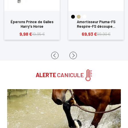
Éperons Prince de Galles
Amortisseur Piuma-FS
Harry's Horse
Respire-FS découpe...
9,98 €
69,93 €
19,95 €
99,90 €
ALERTE
CANICULE