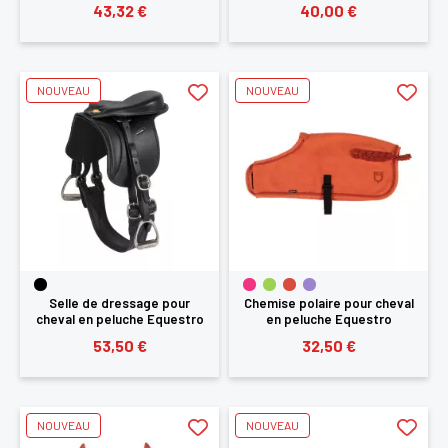
43,32 €
40,00 €
NOUVEAU
NOUVEAU
×
Vous devez être connecté pour enregistrer des
produits dans votre liste d'envie
SE
Selle de dressage pour
Chemise polaire pour cheval
ANNULER
cheval en peluche Equestro
en peluche Equestro
CONNECTER
53,50 €
32,50 €
NOUVEAU
NOUVEAU