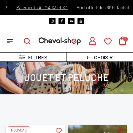
Paiements ALMA X3 et X4
Port offert dès 69€ d'achats !*
FILTRES
CHOISIR
JOUET ET PELUCHE
NOUVEAU