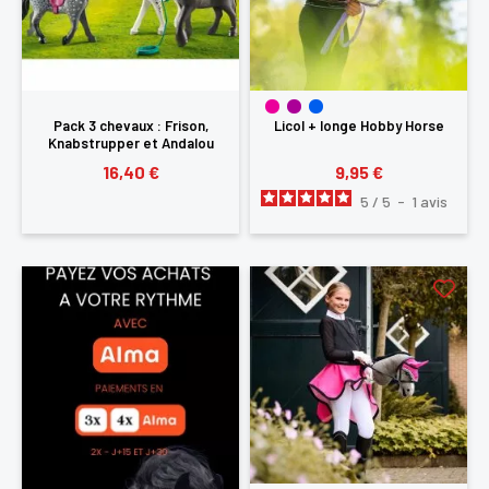
Pack 3 chevaux : Frison,
Licol + longe Hobby Horse
Knabstrupper et Andalou
Playmobil
16,40 €
9,95 €
5
/
5
-
1
avis