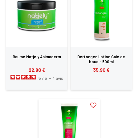
Vous devez être connecté pour enregistrer des
produits dans votre liste d'envie
SE
ANNULER
CONNECTER
Baume Natjely Animaderm
Derfongen Lotion Gale de
boue - 500ml
22,90 €
35,90 €
5
/
5
-
1
avis