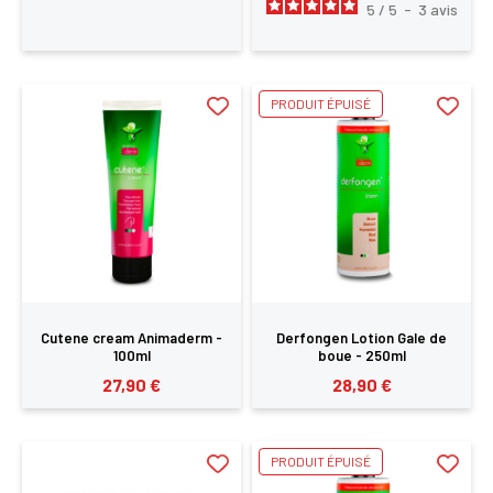
5
/
5
-
3
avis
PRODUIT ÉPUISÉ
Cutene cream Animaderm -
Derfongen Lotion Gale de
100ml
boue - 250ml
27,90 €
28,90 €
PRODUIT ÉPUISÉ
×