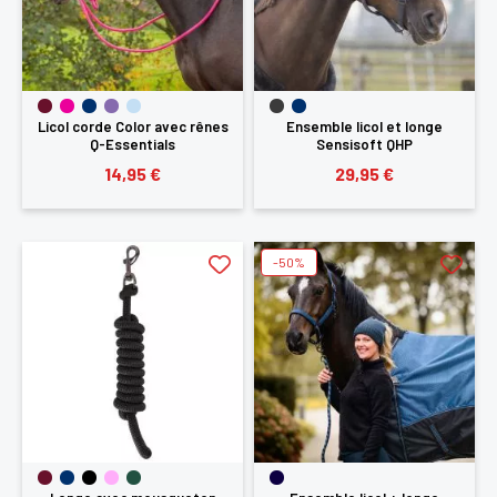
SE
ANNULER
CONNECTER
Licol corde Color avec rênes
Ensemble licol et longe
Q-Essentials
Sensisoft QHP
14,95 €
29,95 €
-50%