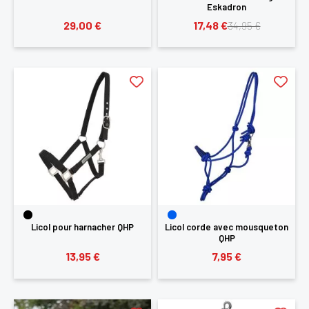
Eskadron
29,00 €
17,48 €
34,95 €
Licol pour harnacher QHP
Licol corde avec mousqueton
QHP
13,95 €
7,95 €