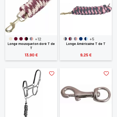
+12
+5
Longe mousqueton doré T de
Longe Américaine T de T
T
13,90 €
9,25 €