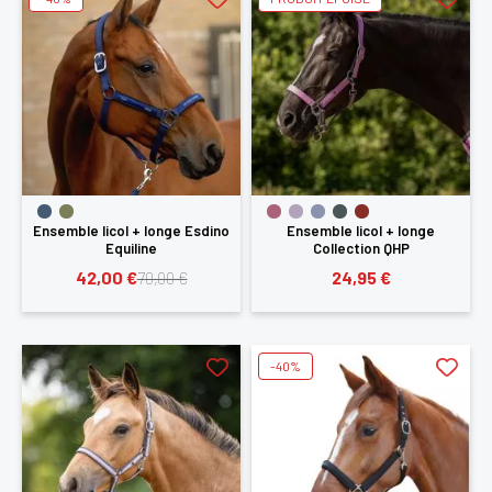
Ensemble licol + longe Esdino
Ensemble licol + longe
Equiline
Collection QHP
42,00 €
24,95 €
70,00 €
-40%