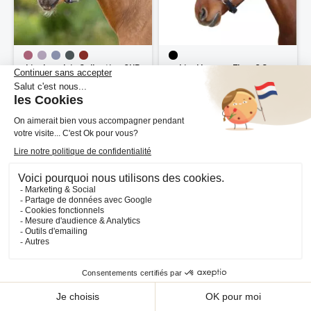
Licol poulain Collection QHP
Licol Laguna Flags&Cup
8,95 €
35,94 €
59,90 €
PRODUIT ÉPUISÉ
Longe de transport élastique
Licol de prairie avec frontal