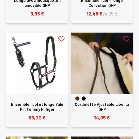
Longe avec mousqueton
Ensemble licol + longe
amovible QHP
Collection QHP
9,95 €
12,48 €
24,95 €
Ensemble licol et longe Yale
Cordelette Ajustable Liberta
Pin Tommy Hilfiger
QHP
69,00 €
14,95 €