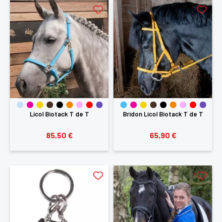
Licol Biotack T de T
Bridon Licol Biotack T de T
85,50 €
65,90 €