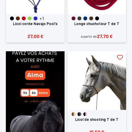
+1
Licol corde Navajo Pool's
Longe chuchoteur T de T
27,00 €
27,70 €
à partir de
Licol de shooting T de T
16,50 €