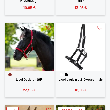
Collection QHP
QHP
10,95 €
13,95 €
Licol Oakleigh QHP
Licol poulain cuir Q-essentials
23,95 €
18,95 €
-40%
PRODUIT ÉPUISÉ