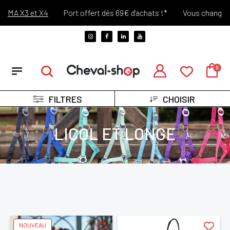
Port offert dès 69€ d'achats !*
Vous changez d'avis? Retour O
FILTRES
CHOISIR
LICOL ET LONGE
NOUVEAU