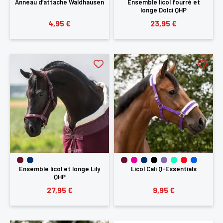
Anneau d’attache Waldhausen
Ensemble licol fourré et
longe Dolci QHP
4,95 €
23,95 €
Ensemble licol et longe Lily
Licol Cali Q-Essentials
QHP
27,95 €
9,95 €