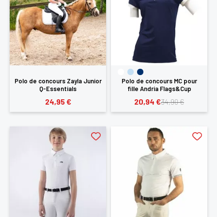
Polo de concours Zayla Junior
Polo de concours MC pour
Q-Essentials
fille Andria Flags&Cup
24,95 €
20,94 €
34,90 €
×
Vous devez être connecté pour enregistrer des
produits dans votre liste d'envie
SE
ANNULER
CONNECTER