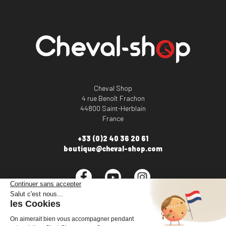
Cheval Shop
4 rue Benoît Frachon
44800 Saint-Herblain
France
+33 (0)2 40 36 20 61
boutique@cheval-shop.com
Facebook
YouTube
Instagram
VOTRE COMPTE
