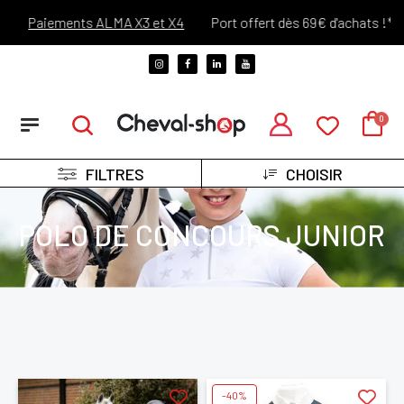
Paiements ALMA X3 et X4
Port offert dès 69€ d'achats !*
FILTRES
CHOISIR
POLO DE CONCOURS JUNIOR
-40%