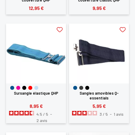
couverture QHP
couverture Classic QHP
12,95 €
9,95 €
Sursangle élastique QHP
Sangles amovibles Q-
essentials
8,95 €
5,95 €
4.5
/
5
-
3
/
5
-
1
avis
2
avis