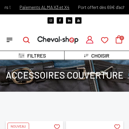
 !
Paiements ALMA X3 et X4
Port offert dès 69€ d'achats !*
FILTRES
CHOISIR
ACCESSOIRES COUVERTURE
NOUVEAU