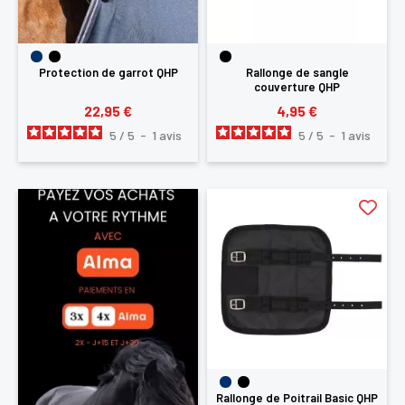
Protection de garrot QHP
Rallonge de sangle
couverture QHP
22,95 €
4,95 €
5
/
5
-
1
avis
5
/
5
-
1
avis
Rallonge de Poitrail Basic QHP