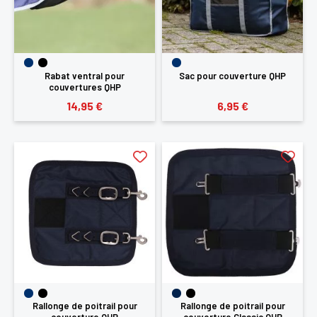
Rabat ventral pour
Sac pour couverture QHP
couvertures QHP
14,95 €
6,95 €
×
Vous devez être connecté pour enregistrer des
produits dans votre liste d'envie
SE
ANNULER
CONNECTER
Rallonge de poitrail pour
Rallonge de poitrail pour