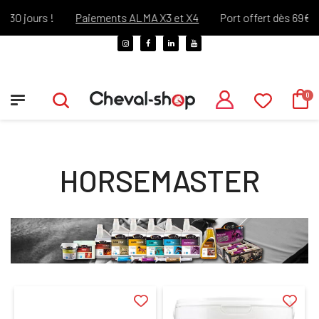
0 jours !
Paiements ALMA X3 et X4
Port offert dès 69€ d'ac
HORSEMASTER