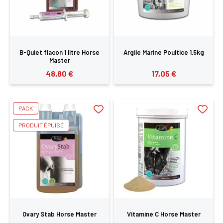
SE
ANNULER
CONNECTER
B-Quiet flacon 1 litre Horse
Argile Marine Poultice 1,5kg
Master
48,80 €
17,05 €
PACK
PRODUIT ÉPUISÉ
Ovary Stab Horse Master
Vitamine C Horse Master