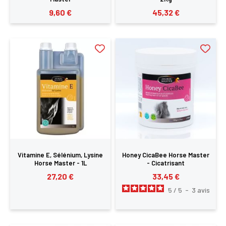
9,60 €
45,32 €
Vitamine E, Sélénium, Lysine
Honey CicaBee Horse Master
Horse Master - 1L
- Cicatrisant
27,20 €
33,45 €
5
/
5
-
3
avis