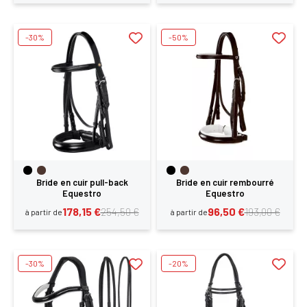
-30%
-50%
Bride en cuir pull-back
Bride en cuir rembourré
Equestro
Equestro
178,15 €
96,50 €
254,50 €
193,00 €
à partir de
à partir de
-30%
-20%