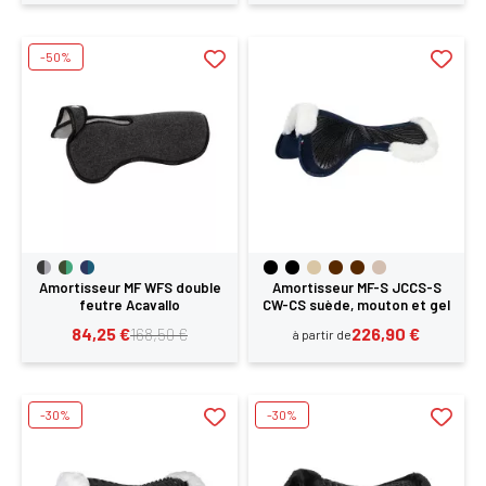
-50%
Amortisseur MF WFS double
Amortisseur MF-S JCCS-S
feutre Acavallo
CW-CS suède, mouton et gel
Acavallo
84,25 €
226,90 €
168,50 €
à partir de
-30%
-30%