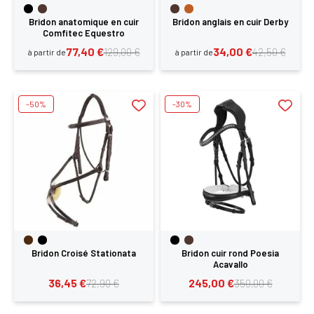
Bridon anatomique en cuir
Bridon anglais en cuir Derby
Comfitec Equestro
77,40 €
34,00 €
129,00 €
42,50 €
à partir de
à partir de
-50%
-30%
Bridon Croisé Stationata
Bridon cuir rond Poesia
Acavallo
36,45 €
245,00 €
72,90 €
350,00 €