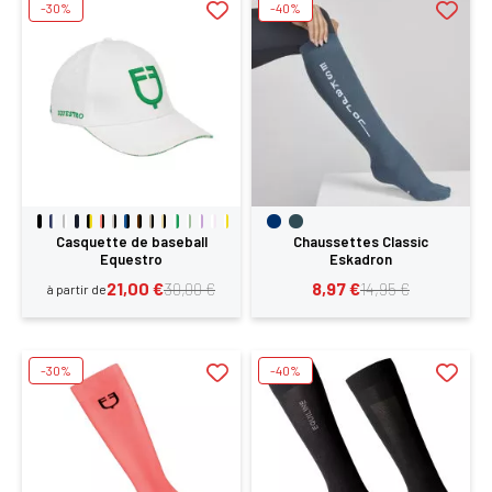
-30%
-40%
Casquette de baseball
Chaussettes Classic
Equestro
Eskadron
21,00 €
8,97 €
30,00 €
14,95 €
à partir de
-30%
-40%