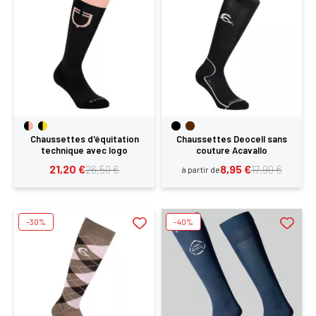
Chaussettes d'équitation
Chaussettes Deocell sans
technique avec logo
couture Acavallo
contrasté Equestro
21,20 €
8,95 €
26,50 €
17,90 €
à partir de
-30%
-40%