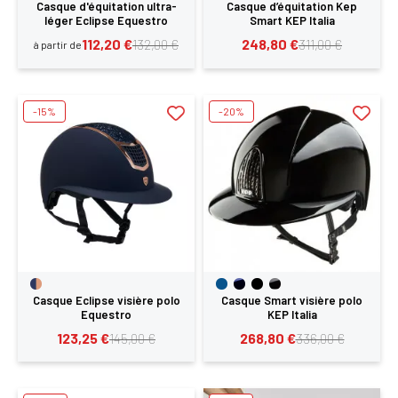
Casque d'équitation ultra-
Casque d’équitation Kep
léger Eclipse Equestro
Smart KEP Italia
112,20 €
248,80 €
132,00 €
311,00 €
à partir de
-15%
-20%
Casque Eclipse visière polo
Casque Smart visière polo
Equestro
KEP Italia
123,25 €
268,80 €
145,00 €
336,00 €