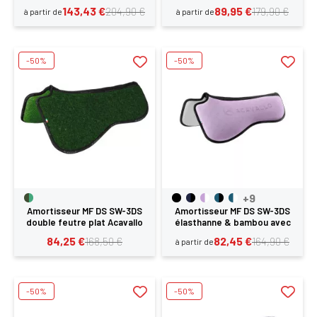
Acavallo
Acavallo
143,43 €
89,95 €
204,90 €
179,90 €
à partir de
à partir de
-50%
-50%
+9
Amortisseur MF DS SW-3DS
Amortisseur MF DS SW-3DS
double feutre plat Acavallo
élasthanne & bambou avec
grip Acavallo
84,25 €
82,45 €
168,50 €
164,90 €
à partir de
-50%
-50%