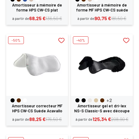
Amortisseur à mémoire de
Amortisseur à mémoire de
forme HPS CW-CS plat
forme MF HPS CW-CS suède
Acavallo
grip Acavallo
68,25 €
90,75 €
136,50 €
181,50 €
à partir de
à partir de
-50%
-40%
+2
Amortisseur correcteur MF
Amortisseur gel et dri-lex
HPS CW-CS Suède Acavallo
NS-S Classic-S avec découpe
Acavallo
88,25 €
125,34 €
176,50 €
208,90 €
à partir de
à partir de