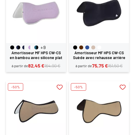
+9
Amortisseur MF HPS CW-CS
Amortisseur MF HPS CW-CS
en bambou avec silicone plat
Suède avec rehausse arrière
Acavallo
Acavallo
82,45 €
75,75 €
164,90 €
151,50 €
à partir de
à partir de
-50%
-50%