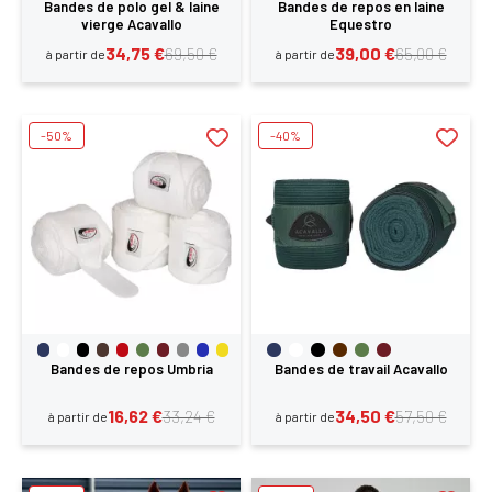
Bandes de polo gel & laine
Bandes de repos en laine
vierge Acavallo
Equestro
34,75 €
39,00 €
69,50 €
65,00 €
à partir de
à partir de
-50%
-40%
Bandes de repos Umbria
Bandes de travail Acavallo
16,62 €
34,50 €
33,24 €
57,50 €
à partir de
à partir de