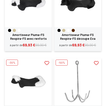
Amortisseur Piuma-FS
Amortisseur Piuma-FS
Respira-FS avec renforts
Respira-FS découpe Eva
avant et arrière en EVA
rehausse avant Acavallo
69,93 €
69,93 €
99,90 €
99,90 €
à partir de
à partir de
découpé Acavallo
-30%
-50%