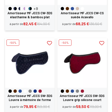
+9
Amortisseur MF JCCS CW-3DS
Amortisseur MF JCCS CW-CS
élasthanne & bambou plat
suède Acavallo
Acavallo
82,45 €
68,25 €
164,90 €
136,50 €
à partir de
à partir de
-50%
-50%
Amortisseur MF JCCS SW-3DS
Amortisseur MF JCCS SW-3DS
Louvre à mémoire de forme
Louvre grip silicone court
Acavallo
Acavallo
79,95 €
59,50 €
159,90 €
119,00 €
à partir de
à partir de