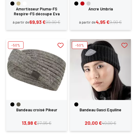
Amortisseur Piuma-FS
Ancre Umbria
Respire-FS découpe Eva
rehausse arrière Acavallo
69,93 €
4,95 €
99,90 €
9,90 €
à partir de
à partir de
-50%
-50%
Bandeau croisé Pikeur
Bandeau Gasci Equiline
13,98 €
20,00 €
27,95 €
40,00 €