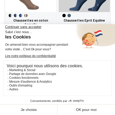
Chaussettes en coton
Chaussettes Eprit Equiline
Acavallo
8,75 €
11,40 €
12,50 €
19,00 €
à partir de
-40%
-40%
Chemise anti-mouches avec
Chemise anti-mouches
masque et cou Acavallo
intégrale Eskadron Classic