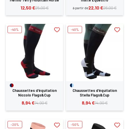
Merino Terry Mountain Horse
mixte Equestro
12,50 €
22,10 €
25,00 €
26,00 €
à partir de
-40%
-40%
Chaussettes d'équitation
Chaussettes d'équitation
Niccolo Flags&Cup
Stella Flags&Cup
8,94 €
8,94 €
14,90 €
14,90 €
-20%
-50%