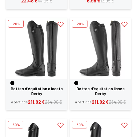
22,48 €
6,98 €
44,95 €
13,95 €
-20%
-20%
Bottes d'équitation à lacets
Bottes d'équitation lisses
Derby
Derby
211,92 €
211,92 €
264,90 €
264,90 €
à partir de
à partir de
-30%
-30%