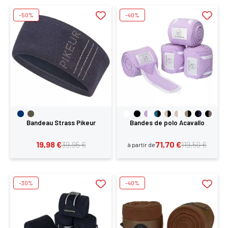
-50%
-40%
Bandeau Strass Pikeur
Bandes de polo Acavallo
19,98 €
71,70 €
39,95 €
119,50 €
à partir de
-30%
-40%