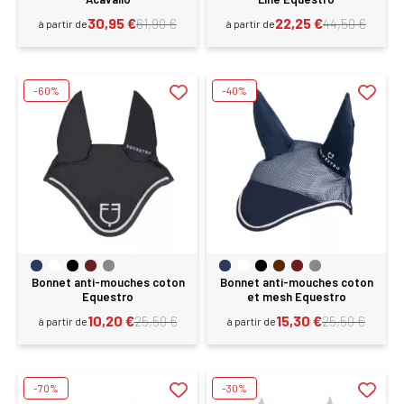
30,95 €
22,25 €
61,90 €
44,50 €
à partir de
à partir de
-60%
-40%
×
Bonnet anti-mouches coton
Bonnet anti-mouches coton
Equestro
et mesh Equestro
10,20 €
15,30 €
25,50 €
25,50 €
à partir de
à partir de
Vous devez être connecté pour enregistrer des
produits dans votre liste d'envie
-70%
-30%