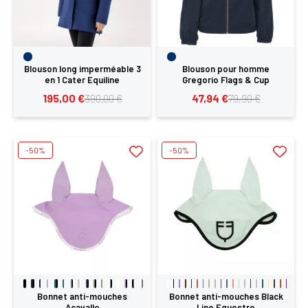
Blouson long imperméable 3
Blouson pour homme
en 1 Cater Equiline
Gregorio Flags & Cup
195,00 €
47,94 €
390,00 €
79,90 €
-50%
-50%
Bonnet anti-mouches
Bonnet anti-mouches Black
Acavallo
Line Equestro