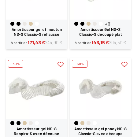
+3
Amortisseur gel et mouton
Amortisseur Gel NS-S
NS-S Classic-S réhausse
Classic-S decoupé plat
avant complète Acavallo
Acavallo
171,43 €
143,15 €
244,90 €
204,50 €
à partir de
à partir de
-30%
-50%
Amortisseur gel NS-S
Amortisseur gel poney NS-S
Respira-S avec découpe
Classic-S avec découpe