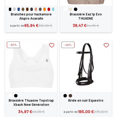
Branches pour hackamore
Brassière Eaz'ip Evo
Alupro Acavallo
THUASNE
65,94 €
38,47 €
109,90 €
54,95 €
à partir de
-30%
-40%
Brassière Thuasne Topstrap
Bride en cuir Equestro
Xback New Génération
34,97 €
165,00 €
49,95 €
275,00 €
à partir de