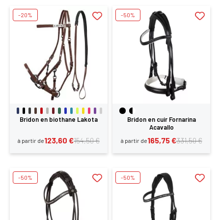
-20%
-50%
Bridon en biothane Lakota
Bridon en cuir Fornarina
Acavallo
123,60 €
165,75 €
154,50 €
331,50 €
à partir de
à partir de
-50%
-50%