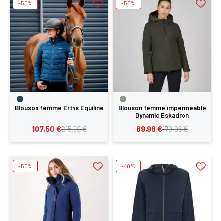
-50%
-50%
Blouson femme Ertys Equiline
Blouson femme imperméable
Dynamic Eskadron
107,50 €
89,98 €
215,00 €
179,95 €
-50%
-40%