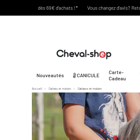
Port offert dès 69€ d'achats !*
Vous changez d'avis? Retour Off
Carte-
Nouveautés
CANICULE
Cadeau
Accueil
Cadeau et maison
Cadeaux et maison