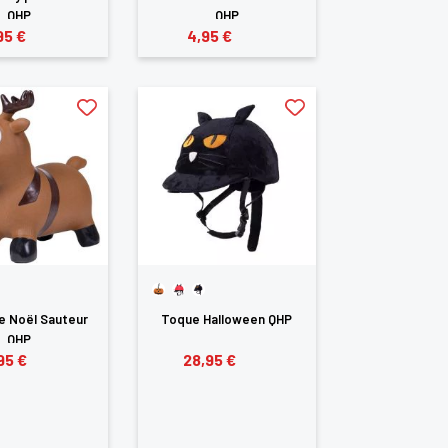
QHP
QHP
95 €
4,95 €
e Noël Sauteur
Toque Halloween QHP
QHP
95 €
28,95 €