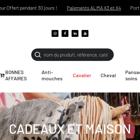
ert pendant 30 jours !
Paiements ALMA X3 et X4
Port offert
BONNES
Anti-
Pansa
Cavalier
Cheval
AFFAIRES
mouches
soins
CADEAUX ET MAISON