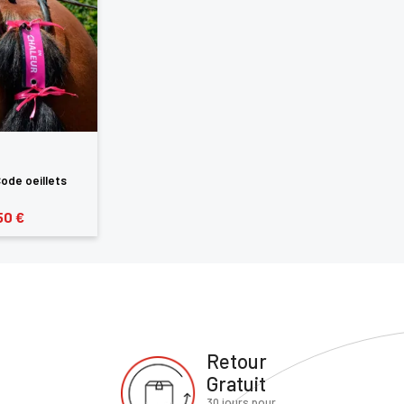
Code oeillets
50 €
Retour
Gratuit
30 jours pour