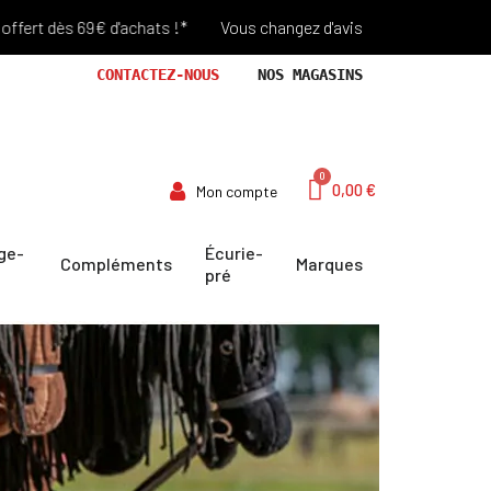
 dès 69€ d'achats !*
Vous changez d'avis? Retour Offert pendant 
CONTACTEZ-NOUS
NOS MAGASINS
0,00 €
Mon compte
ge-
Écurie-
Compléments
Marques
pré