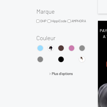
Marque
QHP
HippiCode
AMPHORA
Couleur
Plus d'options