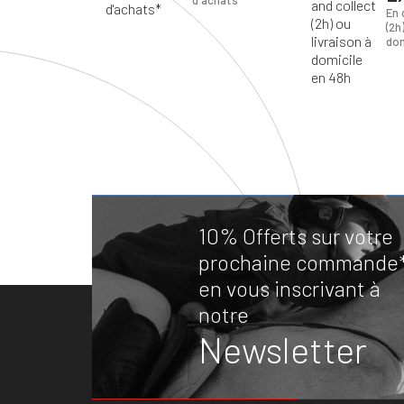
d'achats*
En 
(2h
dom
10% Offerts sur votre
prochaine commande
en vous inscrivant à
notre
Newsletter