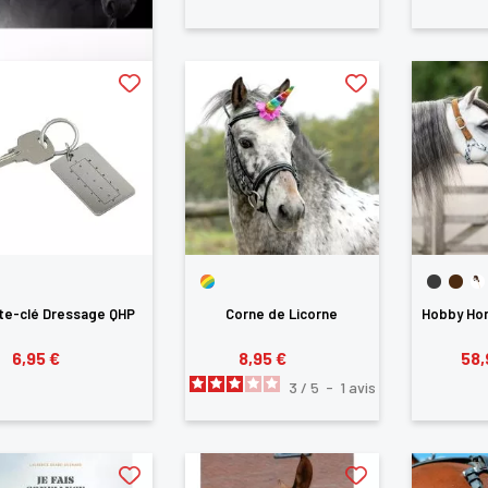
×
us devez être connecté pour enregistrer des produits dans votre lis
envie
te-clé Dressage QHP
Corne de Licorne
Hobby Hor
6,95 €
8,95 €
58,
3
/
5
-
1
avis
ANNULER
SE CONNECTER