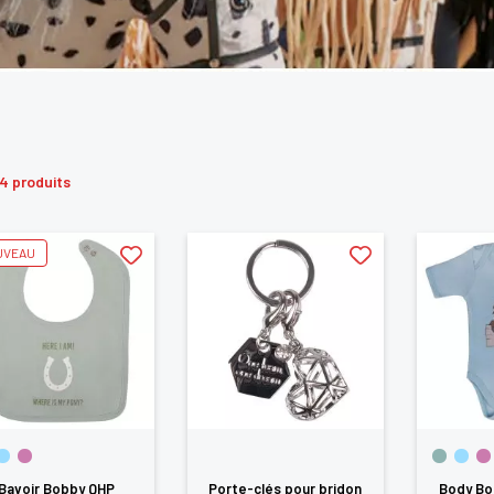
4 produits
UVEAU
Bavoir Bobby QHP
Porte-clés pour bridon
Body Bo