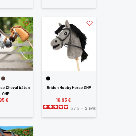
te
se Cheval bâton
Bridon Hobby Horse QHP
QHP
95 €
16,95 €
5
/
5
-
2
avis