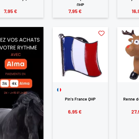
QHP
7,95 €
7,95 €
16,
Pin's France QHP
Renne d
6,95 €
27,