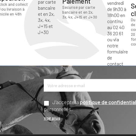
Paiement
S
click and collect
Sécurisé par carte
) ou livraison à
c
bancaire et en 2x,
icile en 48h
3x, 4x, J+15 et J+30
Du
de
co
20 
fo
co
*
J’accepte la
politique de confidential
personnelles.
Voir plus