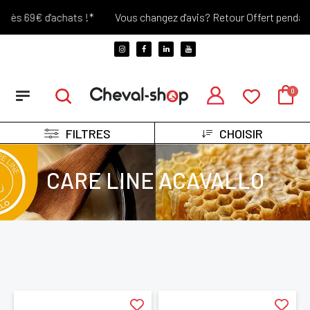
ès 69€ d'achats !*
Vous changez d'avis? Retour Offert pendant 30 
FILTRES
CHOISIR
CARE LINE ACAVALLO