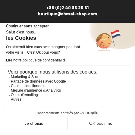
+33 (0)2 40 36 20 61
boutique@cheval-shop.com
Facebook
YouTube
Instagram
VOTRE COMPTE

INFORMATIONS

PRODUITS

NOS SERVICES

Plan du site
Cookies
© 2026 - CHEVAL SHOP