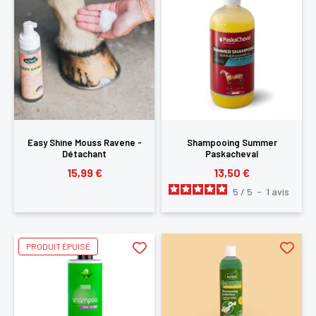
Easy Shine Mouss Ravene -
Shampooing Summer
Détachant
Paskacheval
15,99 €
13,50 €
5
/
5
-
1
avis
PRODUIT ÉPUISÉ