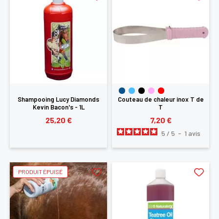
Shampooing Lucy Diamonds
Couteau de chaleur inox T de
Kevin Bacon's - 1L
T
25,20 €
7,20 €
5
/
5
-
1
avis
PRODUIT ÉPUISÉ