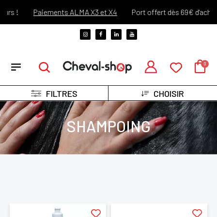
 !
Paiements ALMA X3 et X4
Port offert dès 69€ d'achats !*
FILTRES
CHOISIR
SHAMPOING