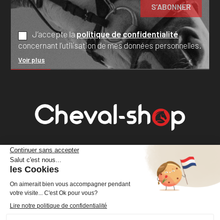
J’accepte la
politique de confidentialité
concernant l’utilisation de mes données personnelles.
Voir plus
Cheval Shop
4 rue Benoît Frachon
44800 Saint-Herblain
France
+33 (0)2 40 36 20 61
boutique@cheval-shop.com