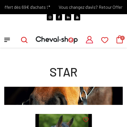
offert dès 69€ d'achats !*
Vous changez d'avis? Retour Offert pe
STAR