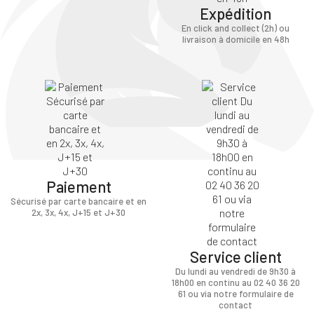
Expédition
En click and collect (2h) ou
livraison à domicile en 48h
×
Vous devez être connecté pour enregistrer des
Paiement
produits dans votre liste d'envie
Sécurisé par carte bancaire et en
2x, 3x, 4x, J+15 et J+30
SE
Service client
ANNULER
CONNECTER
Du lundi au vendredi de 9h30 à
18h00 en continu au 02 40 36 20
61 ou via notre formulaire de
contact