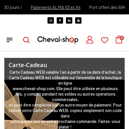
30 jours !
Paiements ALMA X3 et X4
Port offert dès 69€ d'a
Carte-Cadeau
Carte Cadeau WEB valable 1 an à partir de sa date d'achat, la
Carte Cadeau WEB est utilisable sur l'ensemble de la boutique
en ligne
www.cheval-shop.com. Elle peut être utilisée en plusieurs
fois, y compris pendant les soldes ou autres opérations
commerciales,
et peut être complétée par un autre moyen de paiement. Pour
utiliser votre Carte Cadeau WEB, copiez simplement son code
dans
votre panier lors de votre prochaine commande. Faites-vous
plaisir !