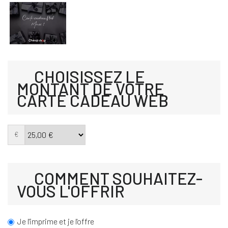
CHOISISSEZ LE
MONTANT DE VOTRE
CARTE CADEAU WEB
€
COMMENT SOUHAITEZ-
VOUS L'OFFRIR
Je l'imprime et je l'offre