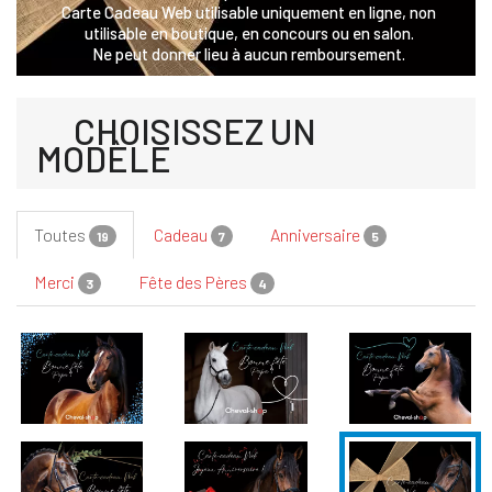
Carte Cadeau Web utilisable uniquement en ligne, non
utilisable en boutique, en concours ou en salon.
Ne peut donner lieu à aucun remboursement.
CHOISISSEZ UN
MODÈLE
Toutes
Cadeau
Anniversaire
19
7
5
Merci
Fête des Pères
3
4