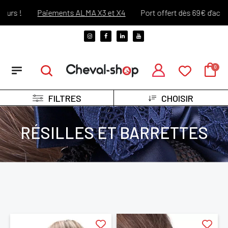
!
Paiements ALMA X3 et X4
Port offert dès 69€ d'achats !*
FILTRES
CHOISIR
RÉSILLES ET BARRETTES