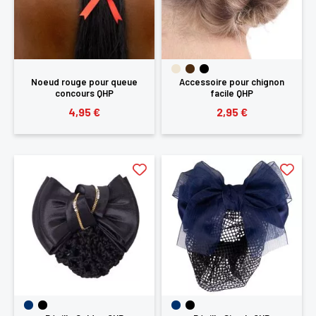
SE
ANNULER
CONNECTER
Noeud rouge pour queue
Accessoire pour chignon
concours QHP
facile QHP
4,95 €
2,95 €