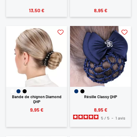
13,50 €
8,95 €
Bande de chignon Diamond
Résille Classy QHP
QHP
9,95 €
8,95 €
5
/
5
-
1
avis