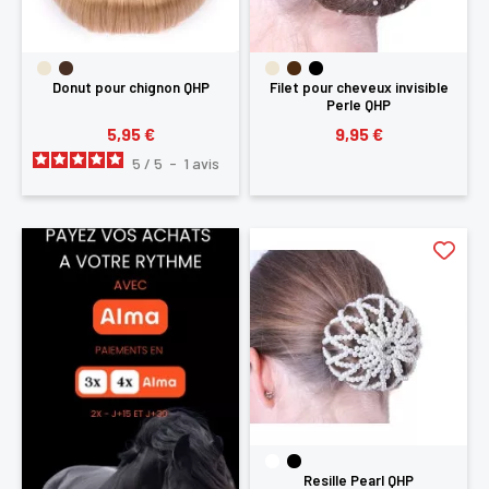
Donut pour chignon QHP
Filet pour cheveux invisible
Perle QHP
5,95 €
9,95 €
5
/
5
-
1
avis
Resille Pearl QHP