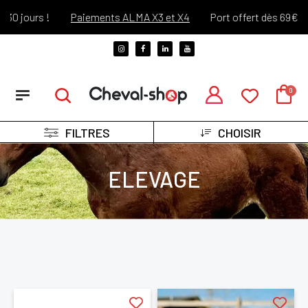
 jours !
Paiements ALMA X3 et X4
Port offert dès 69€ d'ach
FILTRES
CHOISIR
ELEVAGE