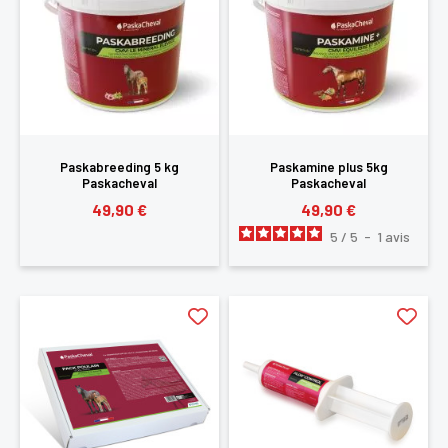
Paskabreeding 5 kg
Paskamine plus 5kg
Paskacheval
Paskacheval
49,90 €
49,90 €
5
/
5
-
1
avis
×
Vous devez être connecté pour enregistrer des
produits dans votre liste d'envie