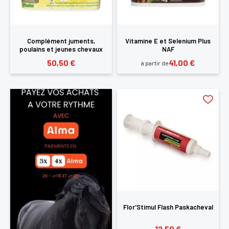
Complément juments,
Vitamine E et Selenium Plus
poulains et jeunes chevaux
NAF
Naf
50,50 €
41,00 €
à partir de
Flor'Stimul Flash Paskacheval
12,50 €