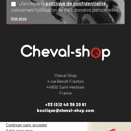
J’accepte la
politique de confidentialité
concernant l’utilisation de mes données personnelles.
Voir plus
Cheval Shop
4 rue Benoît Frachon
44800 Saint-Herblain
France
+33 (0)2 40 36 20 61
boutique@cheval-shop.com
Facebook
YouTube
Instagram