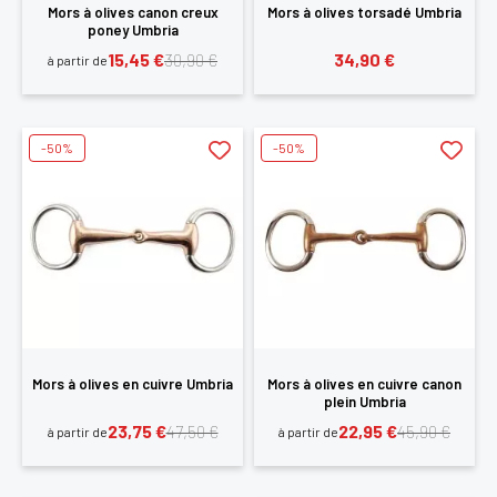
Mors à olives canon creux
Mors à olives torsadé Umbria
poney Umbria
15,45 €
34,90 €
30,90 €
à partir de
-50%
-50%
×
Vous devez être connecté pour enregistrer des
produits dans votre liste d'envie
Mors à olives en cuivre Umbria
Mors à olives en cuivre canon
plein Umbria
23,75 €
22,95 €
47,50 €
45,90 €
à partir de
à partir de
SE
ANNULER