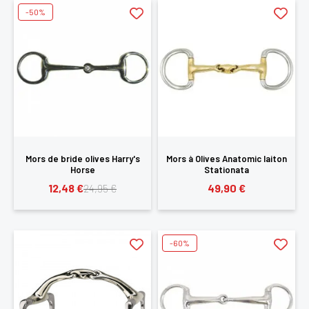
-50%
Mors de bride olives Harry's
Mors à Olives Anatomic laiton
Horse
Stationata
12,48 €
49,90 €
24,95 €
-60%