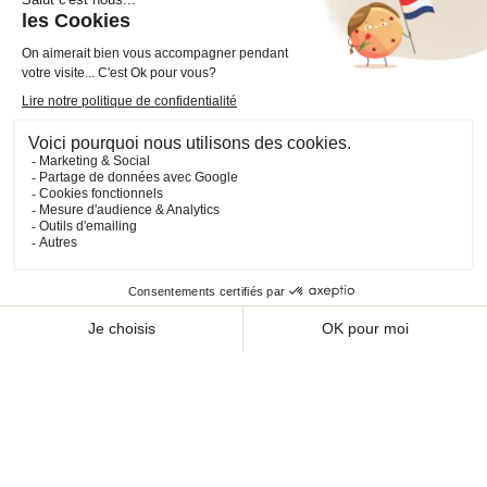
VOTRE COMPTE

INFORMATIONS

PRODUITS

NOS SERVICES

Plan du site
Cookies
© 2026 - CHEVAL SHOP
Choisissez une valeur...