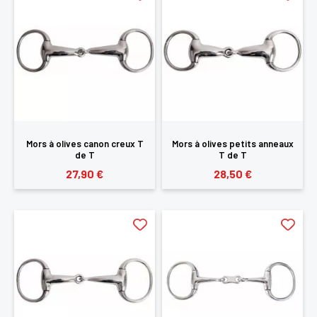
Mors à olives canon creux T
Mors à olives petits anneaux
de T
T de T
27,90 €
28,50 €