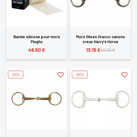
Bande silicone pour mors
Mors Olives Oracco canons
Plughz
creux Harry's Horse
48,50 €
13,15 €
26,30 €
-30%
-60%