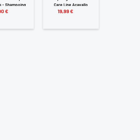
s - Shampoing
Care Line Acavallo
90 €
19,99 €
répulsif
te