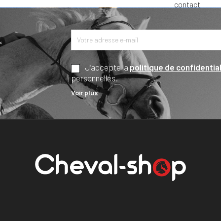
*
J’accepte la
politique de confidential
personnelles.
Voir plus