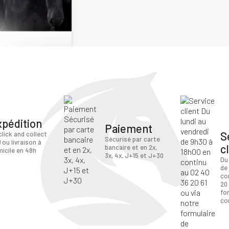
ANNULER
SE CONNECTER
xpédition
Paiement
S
click and collect
Sécurisé par carte
) ou livraison à
c
bancaire et en 2x,
icile en 48h
3x, 4x, J+15 et J+30
Du
de
co
20 
fo
co