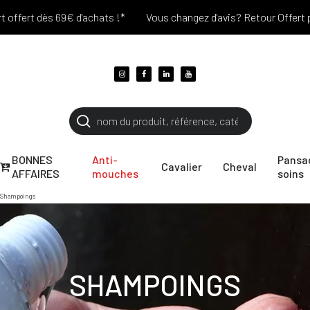
fert dès 69€ d'achats !*
Vous changez d'avis? Retour Offert penda
BONNES
Anti-
Pansa
Cavalier
Cheval
AFFAIRES
mouches
soins
Shampoings
SHAMPOINGS