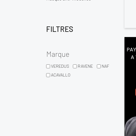
FILTRES
Marque
VEREDUS
RAVENE
NAF
ACAVALLO
Vo
d'