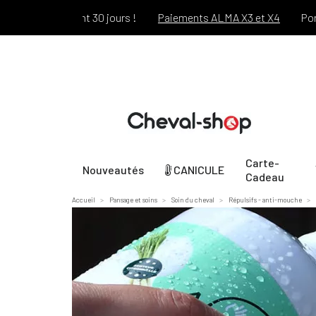
Offert pendant 30 jours !
Paiements ALMA X3 et X4
Port of
Carte-
Nouveautés
CANICULE
Cadeau
Accueil
Pansage et soins
Soin du cheval
Répulsifs - anti-mouche