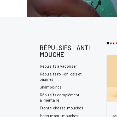
Il y a
4
RÉPULSIFS - ANTI-
MOUCHE
Répulsifs à vaporiser
Répulsifs roll-on, gels et
baumes
Shampoings
Répulsifs complément
alimentaire
Frontal chasse-mouches
Masque anti-mouches
Sh