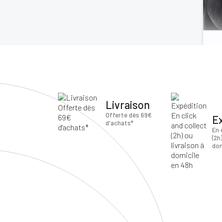
Livraison
Offerte dès 69€
E
d'achats*
En 
(2h
dom