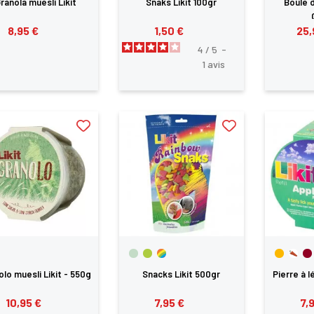
ranola muesli Likit
Snaks Likit 100gr
Boule d
8,95 €
1,50 €
25,
4
/
5
-
1
avis
olo muesli Likit - 550g
Snacks Likit 500gr
Pierre à l
10,95 €
7,95 €
7,