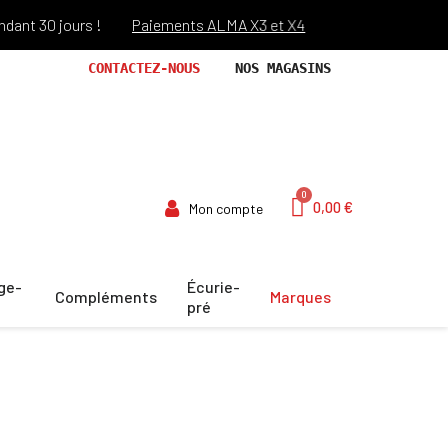
30 jours !
Paiements ALMA X3 et X4
Port offert dès 69€ d'a
CONTACTEZ-NOUS
NOS MAGASINS
0,00 €
Mon compte
ge-
Écurie-
Compléments
Marques
pré