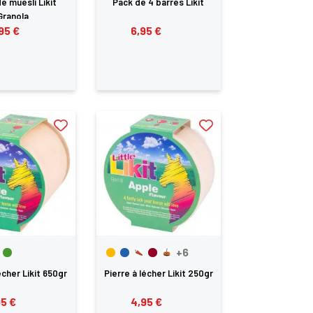
e muesli Likit
Pack de 4 barres Likit
Granola
95 €
6,95 €
+6
écher Likit 650gr
Pierre à lécher Likit 250gr
95 €
4,95 €