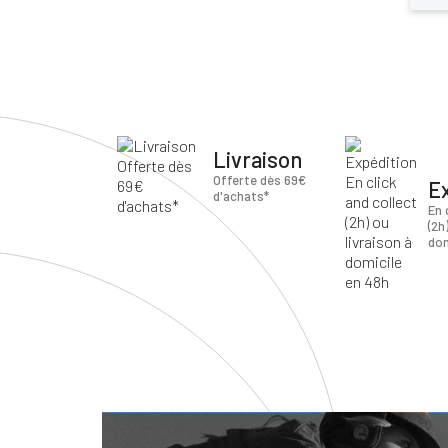
Livraison
Offerte dès 69€
E
d'achats*
En 
(2h
dom