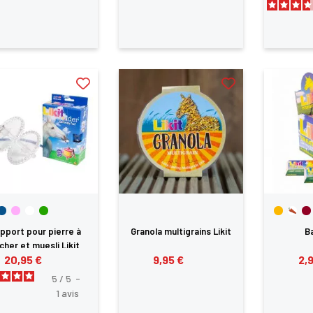
×
us devez être connecté pour enregistrer des produits dans votre lis
envie
ANNULER
SE CONNECTER
pport pour pierre à
Granola multigrains Likit
Ba
cher et muesli Likit
20,95 €
9,95 €
2,
5
/
5
-
1
avis