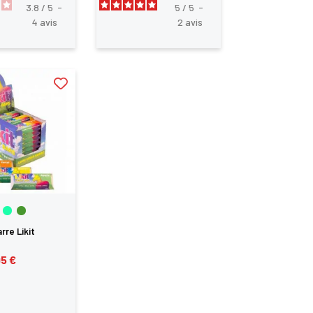
3.8
/
5
-
5
/
5
-
4
avis
2
avis
te
rre Likit
95 €