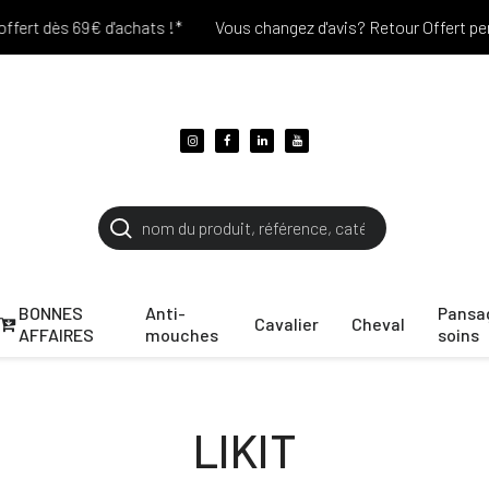
 dès 69€ d'achats !*
Vous changez d'avis? Retour Offert pendant 
BONNES
Anti-
Pansa
Cavalier
Cheval
AFFAIRES
mouches
soins
LIKIT