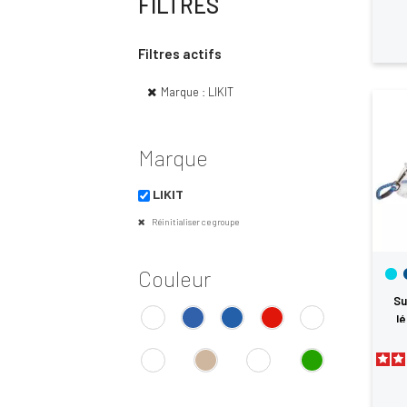
FILTRES
Filtres actifs
Marque : LIKIT
Vo
Marque
d'
LIKIT
Réinitialiser ce groupe
Couleur
Su
lé