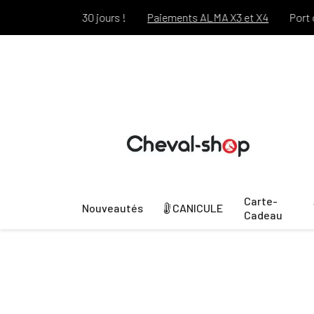
rt pendant 30 jours !
Paiements ALMA X3 et X4
Port offert
Carte-
Nouveautés
CANICULE
Cadeau