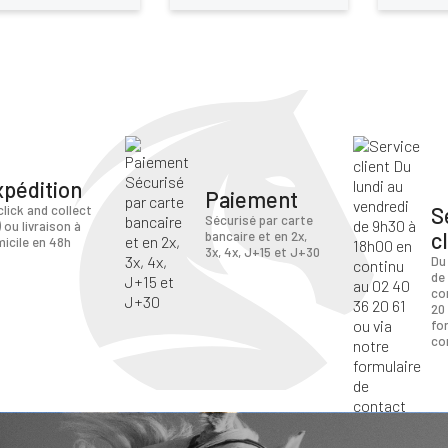
xpédition
Paiement
S
click and collect
Sécurisé par carte
) ou livraison à
c
bancaire et en 2x,
icile en 48h
3x, 4x, J+15 et J+30
Du
de
co
20 
fo
co