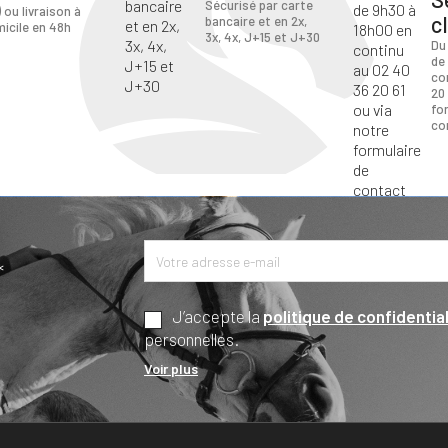
Sécurisé par carte
) ou livraison à
c
bancaire et en 2x,
icile en 48h
3x, 4x, J+15 et J+30
Du
de
co
20 
fo
co
*
J’accepte la
politique de confidential
personnelles.
Voir plus