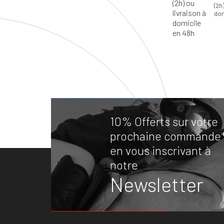
(2h
dom
10% Offerts sur votre
prochaine commande
en vous inscrivant à
notre
Newsletter