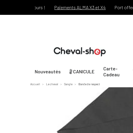
t pendant 30 jours !
Paiements ALMA X3 et X4
Port offert d
Carte-
Nouveautés
CANICULE
Cadeau
Accueil
Le cheval
Sangle
Bande de respect