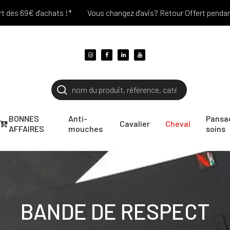
ès 69€ d'achats !*
Vous changez d'avis? Retour Offert pendant 30
BONNES
Anti-
Pansa
Cavalier
Cheval
AFFAIRES
mouches
soins
BANDE DE RESPECT