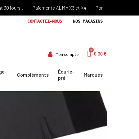
 jours !
Paiements ALMA X3 et X4
Port offert dès 69€ d'ach
CONTACTEZ-NOUS
NOS MAGASINS
0,00 €
Mon compte
ge-
Écurie-
Compléments
Marques
pré