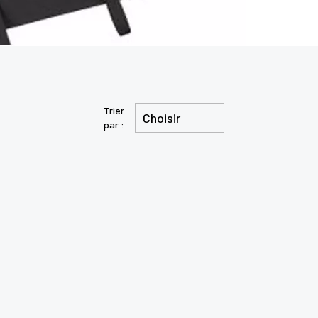
Trier
Choisir
par :