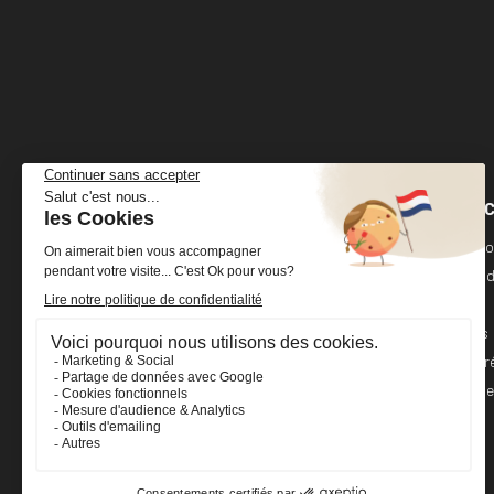
VOTRE 
Cheval Shop
4 rue Benoît Frachon
Informati
44800 Saint-Herblain
France
Command
Avoirs
+33 (0)2 40 36 20 61
Adresses
boutique@cheval-shop.com
Bons de r
Mes alert