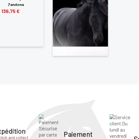
Zandona
136,75 €
×
us devez être connecté pour enregistrer des produits dans votre lis
envie
ANNULER
SE CONNECTER
xpédition
Paiement
S
click and collect