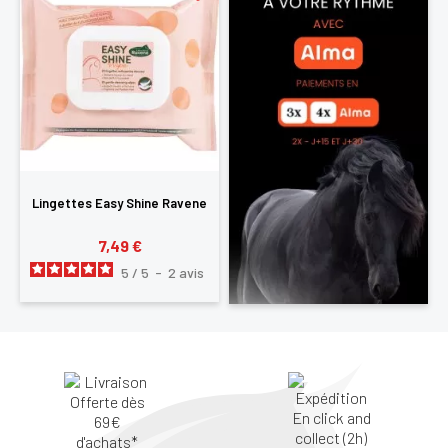
Lingettes Easy Shine Ravene
7,49 €
5
/
5
-
2
avis