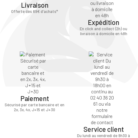
Livraison
Offerte dès 69€ d'achats*
Expédition
En click and collect (2h) ou
livraison à domicile en 48h
×
Vous devez être connecté pour enregistrer des
produits dans votre liste d'envie
Paiement
Sécurisé par carte bancaire et en
2x, 3x, 4x, J+15 et J+30
SE
ANNULER
CONNECTER
Service client
Du lundi au vendredi de 9h30 à