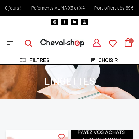
0 jours !
Paiements ALMA X3 et X4
Port offert dès 69€ d'ac
FILTRES
CHOISIR
LINGETTES