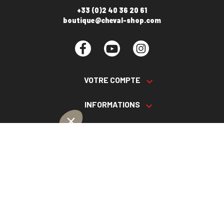
+33 (0)2 40 36 20 61
boutique@cheval-shop.com
Facebook
YouTube
Instagram
VOTRE COMPTE

INFORMATIONS

PRODUITS

NOS SERVICES

Plan du site
Cookies
© 2026 - CHEVAL SHOP