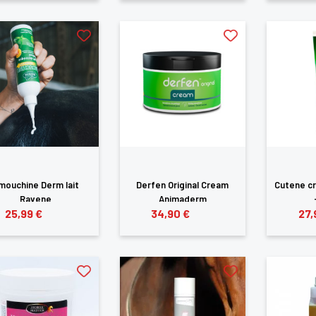
mouchine Derm lait
Derfen Original Cream
Cutene c
Ravene
Animaderm
25,99 €
34,90 €
27,