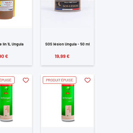
e lin 1L Ungula
SOS lésion Ungula - 50 ml
90 €
19,99 €
ÉPUISÉ
PRODUIT ÉPUISÉ