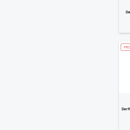
De
PRO
Derf