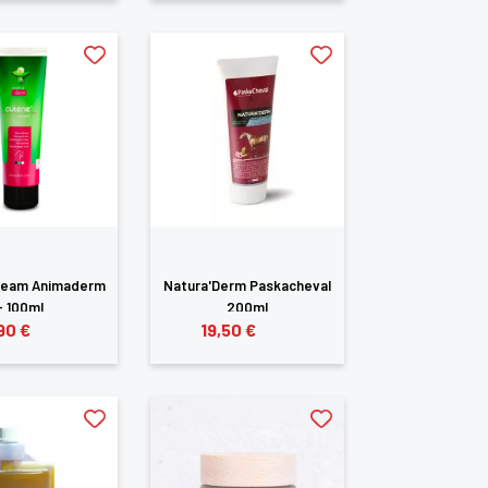
ream Animaderm
Natura'Derm Paskacheval
- 100ml
200ml
90 €
19,50 €