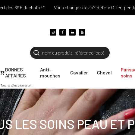
9€ d'achats !*
Vous changez d'avis? Retour Offert pendant 30 jou
BONNES
Anti-
Pansa
Cavalier
Cheval
AFFAIRES
mouches
soins
Tous les soins peau et poil
US LES SOINS PEAU ET P