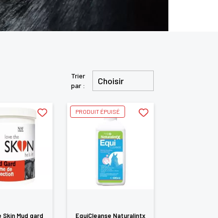
Trier
Choisir
par :
PRODUIT ÉPUISÉ
 Skin Mud gard
EquiCleanse Naturalintx