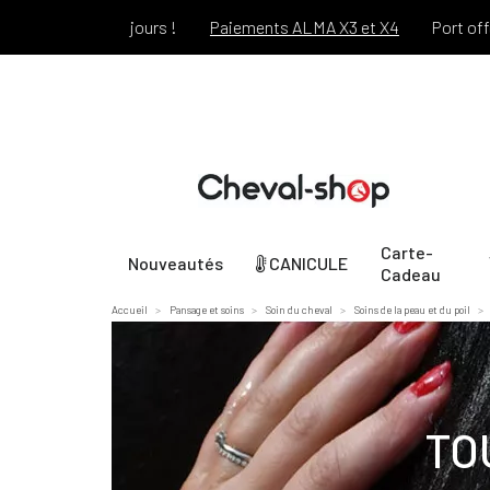
dant 30 jours !
Paiements ALMA X3 et X4
Port offert dès 6
Carte-
Nouveautés
CANICULE
Cadeau
Accueil
Pansage et soins
Soin du cheval
Soins de la peau et du poil
TO