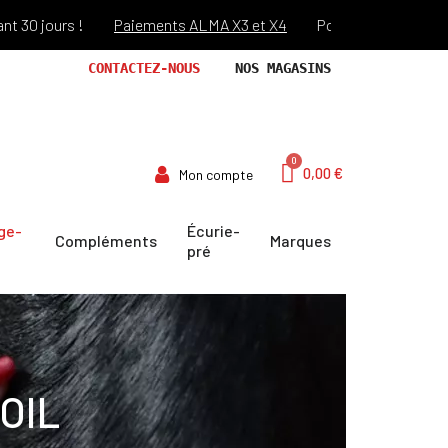
rs !
Paiements ALMA X3 et X4
Port offert dès 69€ d'achats 
CONTACTEZ-NOUS
NOS MAGASINS
0,00 €
Mon compte
ge-
Écurie-
Compléments
Marques
pré
OIL