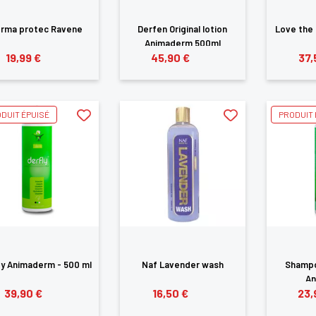
rma protec Ravene
Derfen Original lotion
Love the
Animaderm 500ml
ANNULER
SE CONNECTER
19,99 €
45,90 €
37,
DUIT ÉPUISÉ
PRODUIT 
ly Animaderm - 500 ml
Naf Lavender wash
Shampo
An
39,90 €
16,50 €
23,