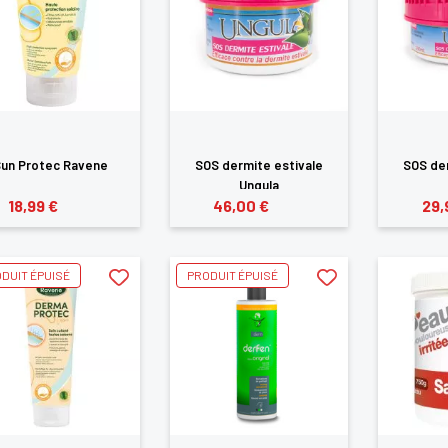
un Protec Ravene
SOS dermite estivale
SOS der
Ungula
18,99 €
46,00 €
29,
DUIT ÉPUISÉ
PRODUIT ÉPUISÉ
×
us devez être connecté pour enregistrer des produits dans votre lis
envie