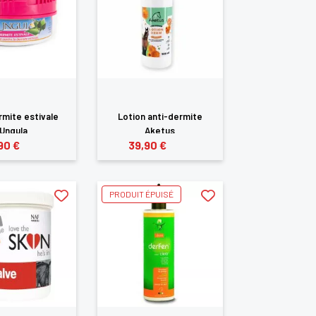
mite estivale
Lotion anti-dermite
Ungula
Aketus
90 €
39,90 €
PRODUIT ÉPUISÉ
te