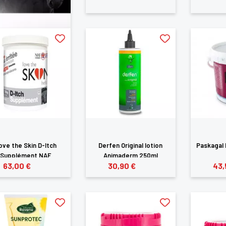
ove the Skin D-Itch
Derfen Original lotion
Paskagal 
Supplément NAF
Animaderm 250ml
63,00 €
30,90 €
43,