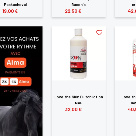
Paskacheval
Bacon's
c
19,00 €
22,50 €
42,
Love the Skin D-Itch lotion
Love th
NAF
la
32,00 €
40,