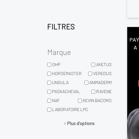
FILTRES
Marque
QHP
AKETUS
HORSEMASTER
VEREDUS
UNGULA
ANIMADERM
PASKACHEVAL
RAVENE
NAF
KEVIN BACON'S
LABORATOIRE LPC
Plus d'options