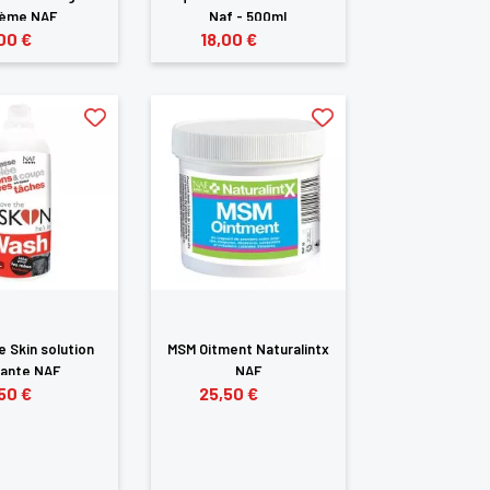
rème NAF
Naf - 500ml
00 €
18,00 €
e Skin solution
MSM Oitment Naturalintx
vante NAF
NAF
50 €
25,50 €