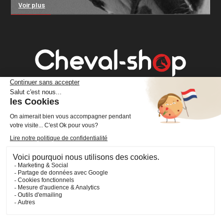
Voir plus
Cheval Shop
4 rue Benoît Frachon
44800 Saint-Herblain
France
+33 (0)2 40 36 20 61
boutique@cheval-shop.com
Facebook
YouTube
Instagram
VOTRE COMPTE
