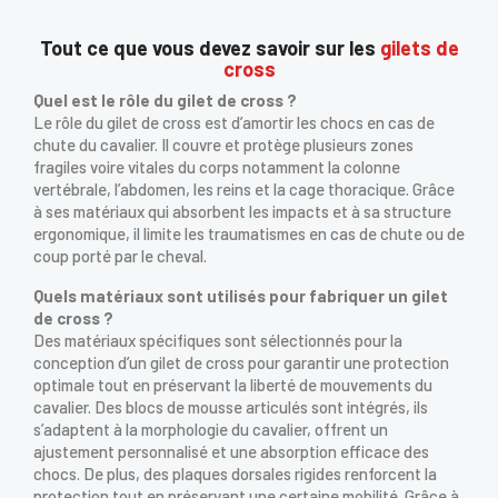
Tout ce que vous devez savoir sur les
gilets de
cross
Quel est le rôle du gilet de cross ?
Le rôle du gilet de cross est d’amortir les chocs en cas de
chute du cavalier. Il couvre et protège plusieurs zones
fragiles voire vitales du corps notamment la colonne
vertébrale, l’abdomen, les reins et la cage thoracique. Grâce
à ses matériaux qui absorbent les impacts et à sa structure
ergonomique, il limite les traumatismes en cas de chute ou de
coup porté par le cheval.
Quels matériaux sont utilisés pour fabriquer un gilet
de cross ?
Des matériaux spécifiques sont sélectionnés pour la
conception d’un gilet de cross pour garantir une protection
×
optimale tout en préservant la liberté de mouvements du
cavalier. Des blocs de mousse articulés sont intégrés, ils
s’adaptent à la morphologie du cavalier, offrent un
ajustement personnalisé et une absorption efficace des
Vous devez être connecté pour enregistrer des
chocs. De plus, des plaques dorsales rigides renforcent la
produits dans votre liste d'envie
protection tout en préservant une certaine mobilité. Grâce à