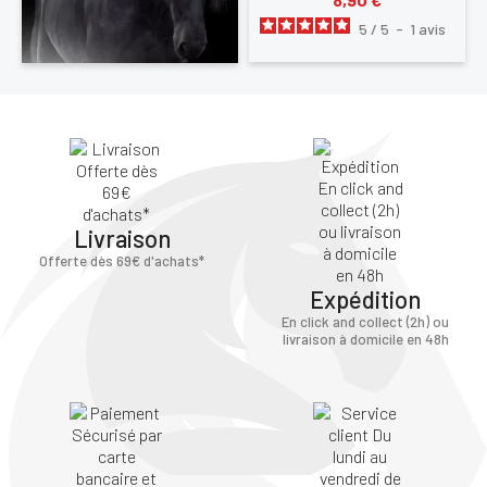
5
/
5
-
1
avis
×
Livraison
Offerte dès 69€ d'achats*
Vous devez être connecté pour enregistrer des
produits dans votre liste d'envie
Expédition
En click and collect (2h) ou
livraison à domicile en 48h
SE
ANNULER
CONNECTER