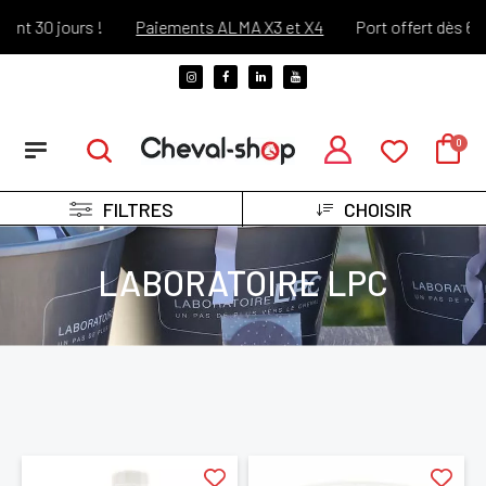
nt 30 jours !
Paiements ALMA X3 et X4
Port offert dès 69€ 
FILTRES
CHOISIR
LABORATOIRE LPC