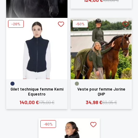
155,00 €
-20%
-50%
Gilet technique femme Kemi
Veste pour femme Jorine
Equestro
QHP
140,00 €
34,98 €
175,00 €
69,95 €
-60%