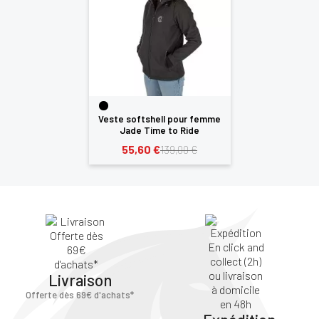
×
Vous devez être connecté pour enregistrer des
produits dans votre liste d'envie
Veste softshell pour femme
Jade Time to Ride
55,60 €
139,00 €
SE
ANNULER
CONNECTER
Livraison
Offerte dès 69€ d'achats*