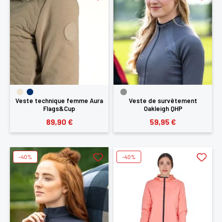
Veste technique femme Aura
Veste de survêtement
Flags&Cup
Oakleigh QHP
89,90 €
59,95 €
-40%
-40%