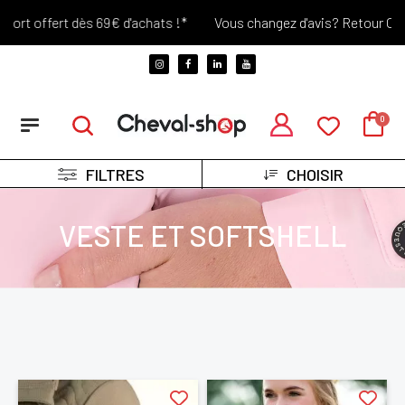
rt offert dès 69€ d'achats !*
Vous changez d'avis? Retour Offert
FILTRES
CHOISIR
VESTE ET SOFTSHELL