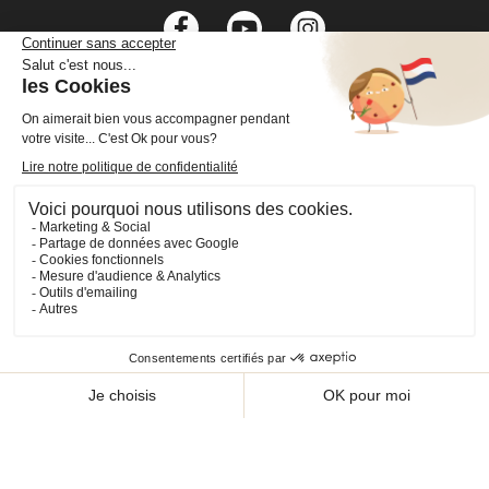
Facebook
YouTube
Instagram
VOTRE COMPTE

INFORMATIONS

PRODUITS

NOS SERVICES

Plan du site
Cookies
© 2026 - CHEVAL SHOP
Choisissez une valeur...