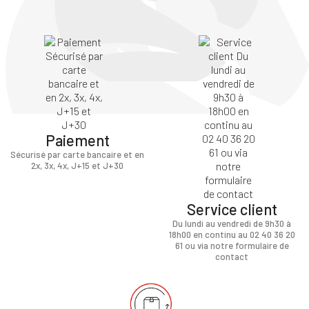
×
Vous devez être connecté pour enregistrer des
produits dans votre liste d'envie
Paiement
SE
ANNULER
Sécurisé par carte bancaire et en
CONNECTER
2x, 3x, 4x, J+15 et J+30
Service client
Du lundi au vendredi de 9h30 à
18h00 en continu au 02 40 36 20
61 ou via notre formulaire de
contact