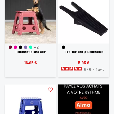
+2
Tabouret pliant QHP
Tire-bottes Q-Essentials
16,95 €
5,95 €
5
/
5
-
1
avis