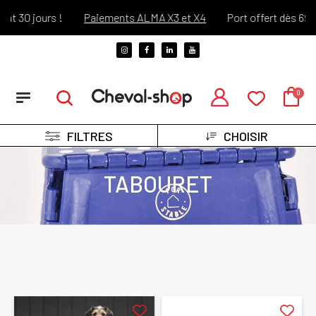
t 30 jours !
Paiements ALMA X3 et X4
Port offert dès 69€ d
FILTRES
CHOISIR
TABOURET