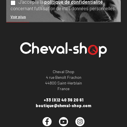
J’accepte la
politique de confidentialité
concernant l’utilisation de mes données personnelles.
Voir plus
Cheval Shop
4 rue Benoît Frachon
44800 Saint-Herblain
France
+33 (0)2 40 36 20 61
boutique@cheval-shop.com
Facebook
YouTube
Instagram