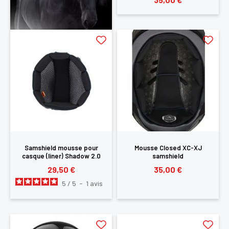
Samshield mousse pour
Mousse Closed XC-XJ
casque (liner) Shadow 2.0
samshield
29,50 €
35,00 €
5
/
5
-
1
avis
×