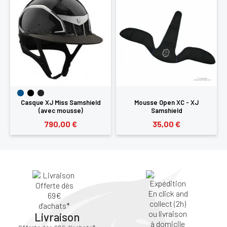
Vous devez être connecté pour enregistrer des
produits dans votre liste d'envie
SE
ANNULER
CONNECTER
Casque XJ Miss Samshield
Mousse Open XC - XJ
(avec mousse)
Samshield
790,00 €
35,00 €
Livraison