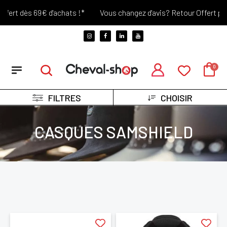
fert dès 69€ d'achats !*
Vous changez d'avis? Retour Offert penda
FILTRES
CHOISIR
CASQUES SAMSHIELD