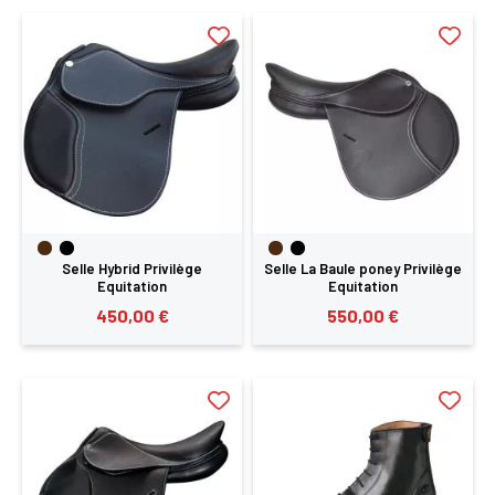
×
Vous devez être connecté pour enregistrer des
produits dans votre liste d'envie
SE
ANNULER
CONNECTER
Selle Hybrid Privilège
Selle La Baule poney Privilège
Equitation
Equitation
450,00 €
550,00 €