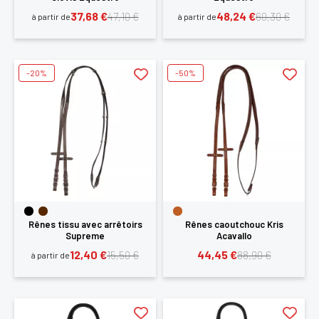
37,68 €
48,24 €
47,10 €
60,30 €
à partir de
à partir de
-20%
-50%
Rênes tissu avec arrêtoirs
Rênes caoutchouc Kris
Supreme
Acavallo
12,40 €
44,45 €
15,50 €
88,90 €
à partir de