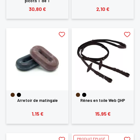
picots T de T
30,80 €
2,10 €
×
Arretoir de matingale
Rênes en toile Web QHP
1,15 €
15,95 €
Vous devez être connecté pour enregistrer des
produits dans votre liste d'envie
PRODUIT ÉPUISÉ