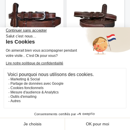
Rênes Xtreme grip à 7
Rênes supergrip Flags&Cup
arrêtoirs Flags&Cup
74,90 €
49,90 €