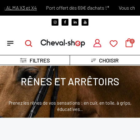
et X4
Port offert dès 69€ d'achats !*
Vous changez d'avis? R
FILTRES
CHOISIR
RÊNES ET ARRÊTOIRS
Prenez les rênes de vos sensations : en cuir, en toile, à grips,
éducatives...