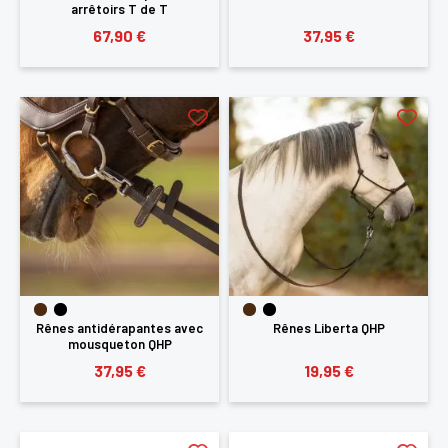
arrêtoirs T de T
67,90 €
37,95 €
Rênes antidérapantes avec
Rênes Liberta QHP
mousqueton QHP
37,95 €
19,95 €