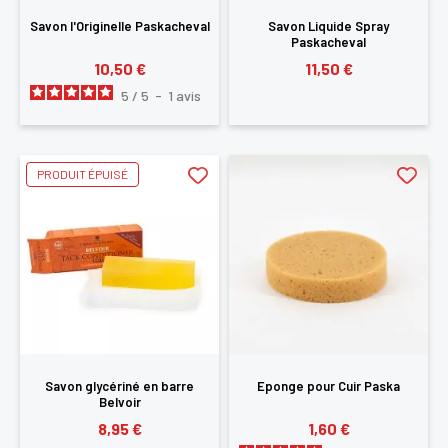
CONNECTER
Savon l'Originelle Paskacheval
Savon Liquide Spray
Paskacheval
10,50 €
11,50 €
5
/
5
-
1
avis
PRODUIT ÉPUISÉ
Savon glycériné en barre
Eponge pour Cuir Paska
Belvoir
8,95 €
1,60 €