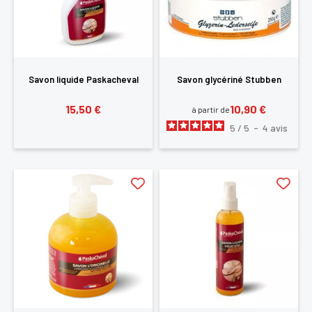
Savon liquide Paskacheval
Savon glycériné Stubben
15,50 €
10,90 €
à partir de
5
/
5
-
4
avis
×
Vous devez être connecté pour enregistrer des
produits dans votre liste d'envie
SE
ANNULER