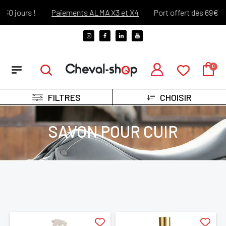
 jours !
Paiements ALMA X3 et X4
Port offert dès 69€ d'ach
FILTRES
CHOISIR
SAVON POUR CUIR