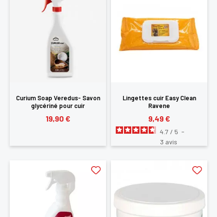
Curium Soap Veredus- Savon
Lingettes cuir Easy Clean
glycériné pour cuir
Ravene
19,90 €
9,49 €
4.7
/
5
-
3
avis