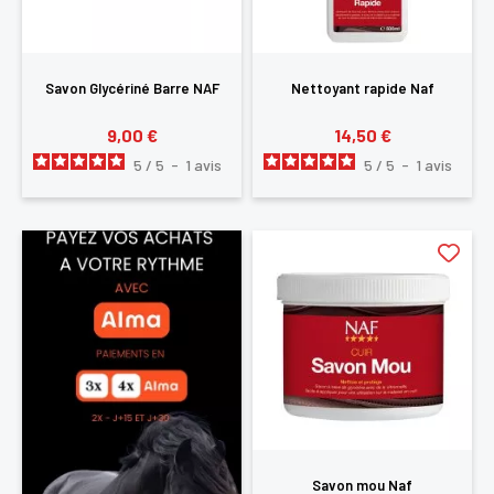
Savon Glycériné Barre NAF
Nettoyant rapide Naf
9,00 €
14,50 €
5
/
5
-
1
avis
5
/
5
-
1
avis
Savon mou Naf