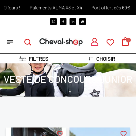
ours !
Paiements ALMA X3 et X4
Port offert dès 69€ d'acha
FILTRES
CHOISIR
VESTE DE CONCOURS JUNIOR