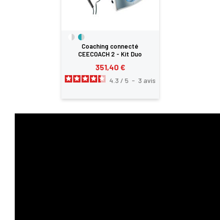
Coaching connecté
CEECOACH 2 - Kit Duo
351,40 €
4.3
/
5
-
3
avis