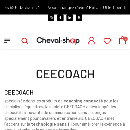
ès 69€ d'achats !*
Vous changez d'avis? Retour Offert pendant 30
CEECOACH
CEECOACH
spécialisée dans les produits de
coaching connecté
pour les
disciplines équestres, la société CEECOACH a développé des
dispositifs innovants de communication sans fil conçus
spécialement pour cavaliers et entraineurs. CEECOACH met
l'accent sur la
technologie sans fil
pour améliorer l'expérience à
cheval et relever le niveau de formation.