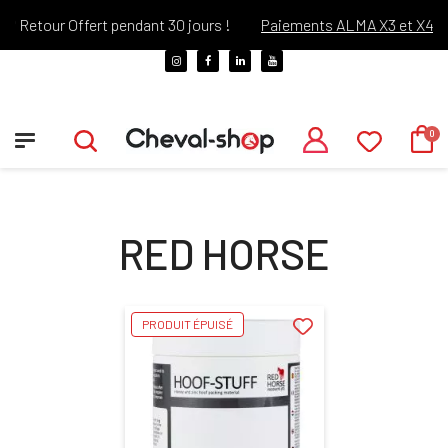
 Retour Offert pendant 30 jours !
Paiements ALMA X3 et X4
RED HORSE
PRODUIT ÉPUISÉ