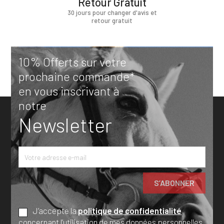
Retour Gratuit
30 jours pour changer d'avis et
retour gratuit
10% Offerts sur votre
prochaine commande*
en vous inscrivant à
notre
Newsletter
J’accepte la
politique de confidentialité
concernant l’utilisation de mes données personnelles.