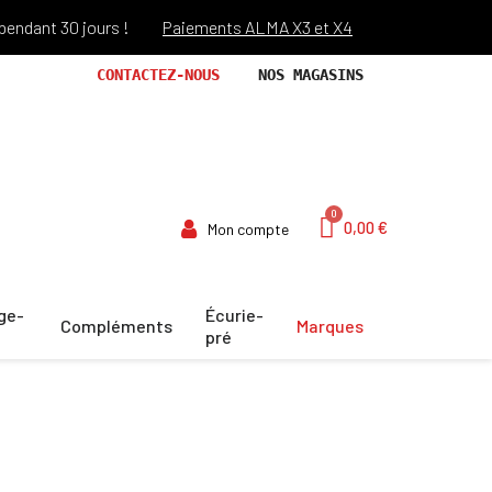
ant 30 jours !
Paiements ALMA X3 et X4
Port offert dès 69€
CONTACTEZ-NOUS
NOS MAGASINS
0,00 €
Mon compte
ge-
Écurie-
Compléments
Marques
pré