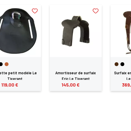
ette petit modèle Le
Amortisseur de surfaix
Surfaix e
Tixerant
Eric Le Tixerant
Le
119,00 €
145,00 €
369