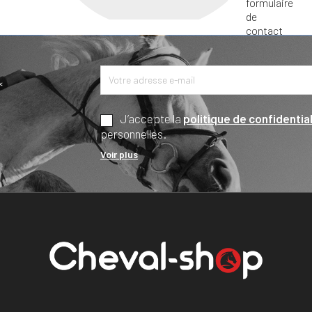
*
J’accepte la
politique de confidential
personnelles.
Voir plus