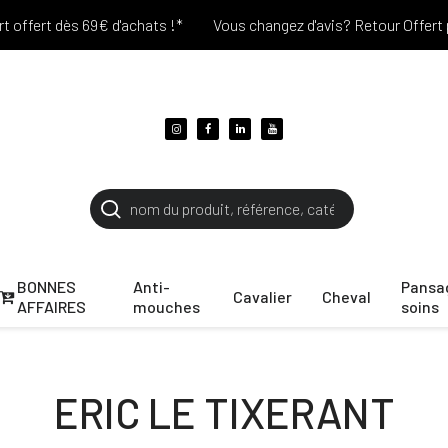
fert dès 69€ d'achats !*
Vous changez d'avis? Retour Offert pend
BONNES
Anti-
Pansa
Cavalier
Cheval
AFFAIRES
mouches
soins
ERIC LE TIXERANT