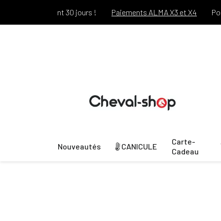
 Offert pendant 30 jours !
Paiements ALMA X3 et X4
Port of
Carte-
Nouveautés
CANICULE
Cadeau