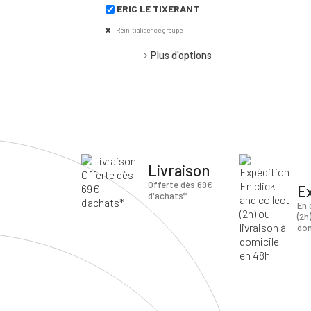
ERIC LE TIXERANT
Réinitialiser ce groupe
Plus d'options
Livraison
Offerte dès 69€
E
d'achats*
En 
(2h
dom