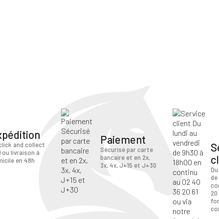
ANNULER
SE CONNECTER
xpédition
Paiement
S
click and collect
Sécurisé par carte
) ou livraison à
c
bancaire et en 2x,
icile en 48h
3x, 4x, J+15 et J+30
Du
de
co
20 
fo
co