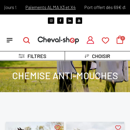
s !
Paiements ALMA X3 et X4
Port offert dès 69€ d'achats !
FILTRES
CHOISIR
CHEMISE ANTI-MOUCHES