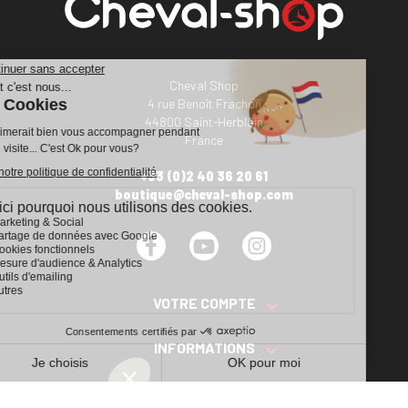
Cheval Shop
4 rue Benoît Frachon
44800 Saint-Herblain
France
+33 (0)2 40 36 20 61
boutique@cheval-shop.com
Facebook
YouTube
Instagram
VOTRE COMPTE

INFORMATIONS

PRODUITS
