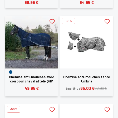
69,95 €
64,95 €
SE
ANNULER
CONNECTER
-30%
Chemise anti-mouches avec
Chemise anti-mouches zèbre
cou pour cheval attelé QHP
Umbria
49,95 €
65,03 €
92,90 €
à partir de
-50%