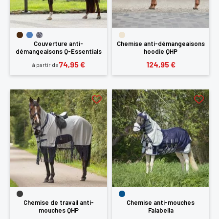
Couverture anti-
Chemise anti-démangeaisons
démangeaisons Q-Essentials
hoodie QHP
74,95 €
124,95 €
à partir de
×
Vous devez être connecté pour enregistrer des
produits dans votre liste d'envie
Chemise de travail anti-
Chemise anti-mouches
mouches QHP
Falabella