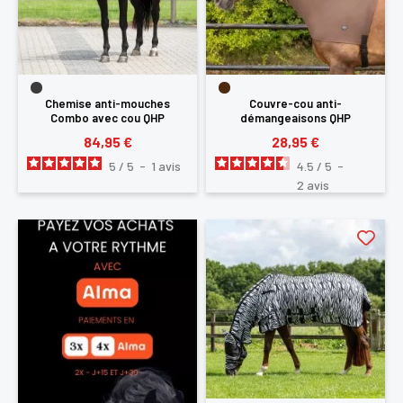
Chemise anti-mouches
Couvre-cou anti-
Combo avec cou QHP
démangeaisons QHP
84,95 €
28,95 €
5
/
5
-
1
avis
4.5
/
5
-
2
avis