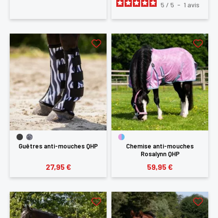
5
/
5
-
1
avis
Guêtres anti-mouches QHP
Chemise anti-mouches
Rosalynn QHP
27,95 €
59,95 €