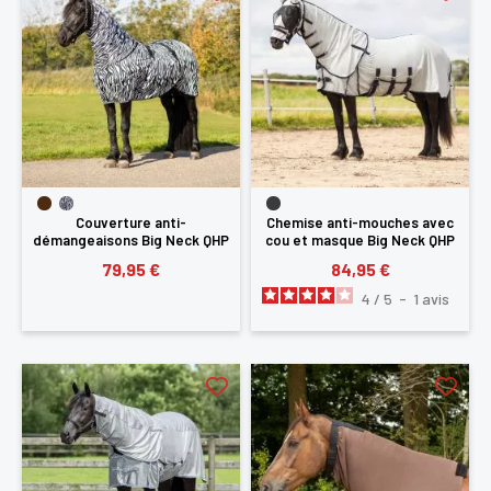
Couverture anti-
Chemise anti-mouches avec
démangeaisons Big Neck QHP
cou et masque Big Neck QHP
79,95 €
84,95 €
4
/
5
-
1
avis