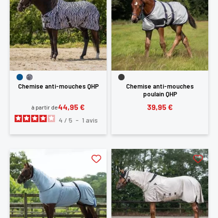
Chemise anti-mouches QHP
Chemise anti-mouches
poulain QHP
44,95 €
39,95 €
à partir de
4
/
5
-
1
avis