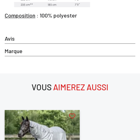
Composition
: 100% polyester
Avis
×
Marque
Vous devez être connecté pour enregistrer des produits dan
votre liste d'envie
VOUS
AIMEREZ AUSSI
SE
ANNULER
aimerez aussi
CONNECTER