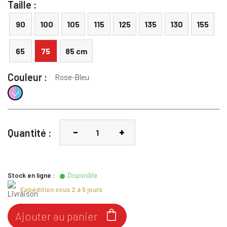
Taille :
90
100
105
115
125
135
130
155
65
75
85 cm
Couleur :
Rose-Bleu
Rose-Bleu
Quantité :
Stock en ligne :
Disponible
Expédition sous 2 à 5 jours

Ajouter au panier