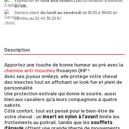
Expédition en
click and collect (2h)
ou livraison à domicile
en 48h
Service client
du lundi au vendredi
de 9h30 à 18h00 en
continu au 02 40 36 20 61
Description
Apportez une touche de bonne humeur au pré avec la
chemise anti-mouches
Rosalynn QHP !
Avec ses joyeux smileys, elle protège votre cheval
des insectes tout en affichant un look fun et plein de
personnalité.
Une protection estivale qui donne le sourire, aussi
bien aux cavaliers qu’à leurs compagnons à quatre
sabots.
Côté confort, tout est pensé pour le bien-être de
votre cheval : un
insert en nylon à l’avant
limite les
frottements au poitrail, tandis que les
soufflets
d’épaule
offrent une grande liberté de mouvements.