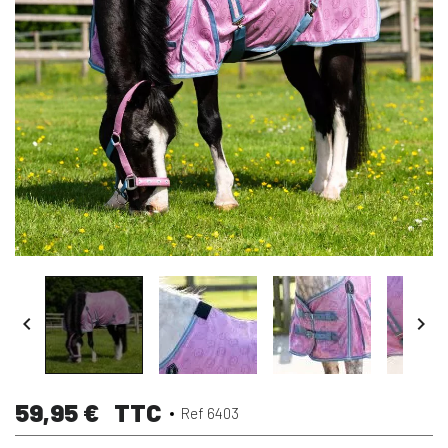


59,95 €
TTC
Ref 6403