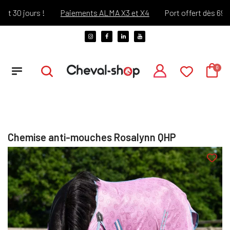
30 jours !
Paiements ALMA X3 et X4
Port offert dès 69€ d'a
Chemise anti-mouches Rosalynn QHP