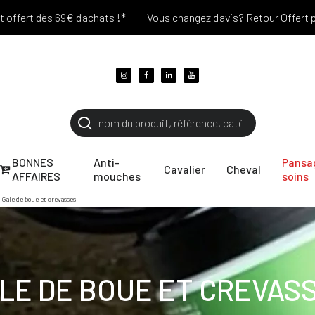
rt dès 69€ d'achats !*
Vous changez d'avis? Retour Offert pendan
BONNES
Anti-
Pansa
Cavalier
Cheval
AFFAIRES
mouches
soins
Gale de boue et crevasses
LE DE BOUE ET CREVAS