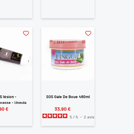
te
S lésion -
SOS Gale De Boue 480ml
vasse - Ungula
90 €
33,90 €
100 ml
5
/
5
-
2
avis