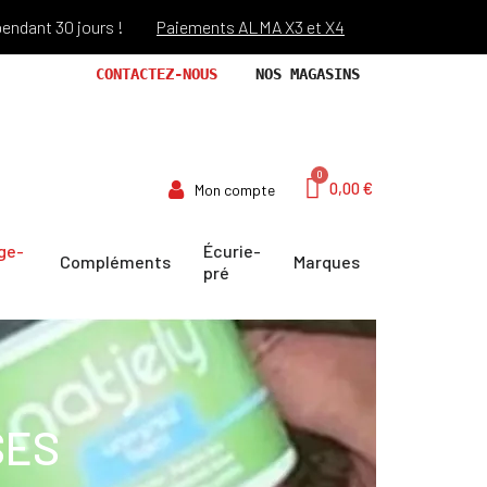
t 30 jours !
Paiements ALMA X3 et X4
Port offert dès 69€ d
CONTACTEZ-NOUS
NOS MAGASINS
0,00 €
Mon compte
ge-
Écurie-
Compléments
Marques
pré
SES