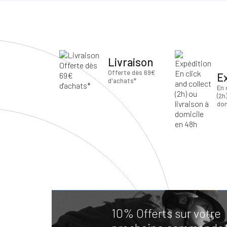
Livraison
Offerte dès 69€
E
d'achats*
En 
(2h
dom
10% Offerts sur votre