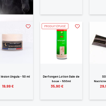
×
us devez être connecté pour enregistrer des produits dans votre lis
PRODUIT ÉPUISÉ
envie
ANNULER
SE CONNECTER
lésion Ungula - 50 ml
Derfongen Lotion Gale de
SO
boue - 500ml
Nacricre
19,99 €
35,90 €
29,