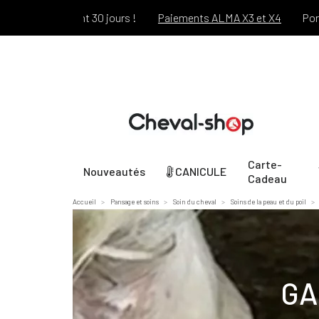
ffert pendant 30 jours !
Paiements ALMA X3 et X4
Port offe
Carte-
Nouveautés
CANICULE
Cadeau
Accueil
Pansage et soins
Soin du cheval
Soins de la peau et du poil
GA