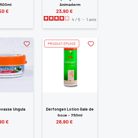
500ml
Animaderm
50 €
23,90 €
4
/
5
-
1
avis
PRODUIT ÉPUISÉ
evasse Ungula
Derfongen Lotion Gale de
boue - 250ml
90 €
28,90 €