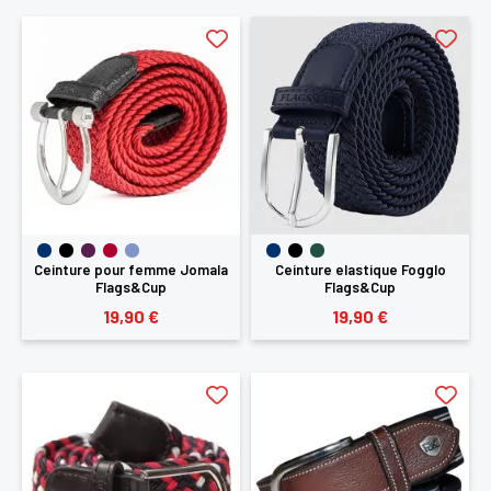
×
Vous devez être connecté pour enregistrer des
produits dans votre liste d'envie
SE
Ceinture pour femme Jomala
Ceinture elastique Fogglo
ANNULER
Flags&Cup
Flags&Cup
CONNECTER
19,90 €
19,90 €