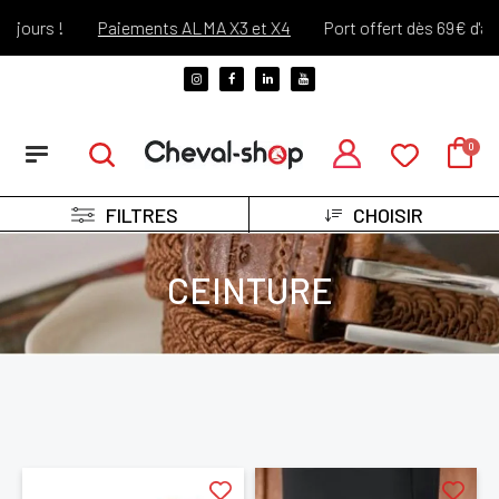
urs !
Paiements ALMA X3 et X4
Port offert dès 69€ d'achats
FILTRES
CHOISIR
CEINTURE