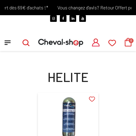
ert dès 69€ d'achats !*
Vous changez d'avis? Retour Offert penda
HELITE