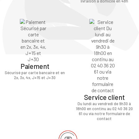
livraison à domicile en 48h
×
Paiement
Vous devez être connecté pour enregistrer des
Sécurisé par carte bancaire et en
produits dans votre liste d'envie
2x, 3x, 4x, J+15 et J+30
Service client
SE
Du lundi au vendredi de 9h30 à
ANNULER
CONNECTER
18h00 en continu au 02 40 36 20
61 ou via notre formulaire de
contact