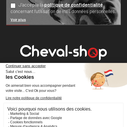
J’accepte la
politique de confidentialité
concernant l’utilisation de mes données personnelles.
Voir plus
Cheval Shop
4 rue Benoît Frachon
44800 Saint-Herblain
France
+33 (0)2 40 36 20 61
boutique@cheval-shop.com
Facebook
YouTube
Instagram