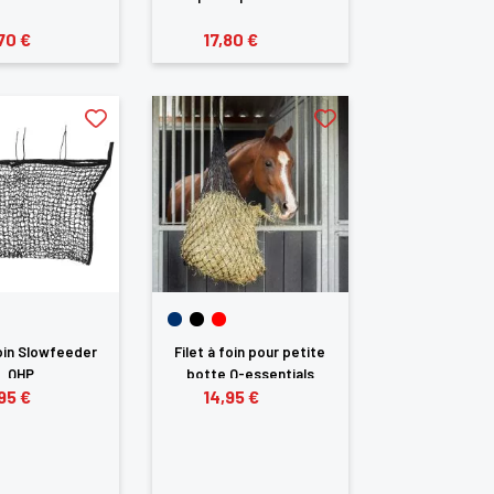
70 €
17,80 €
foin Slowfeeder
Filet à foin pour petite
QHP
botte Q-essentials
95 €
14,95 €