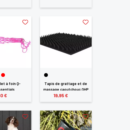
ilet à foin Q-
Tapis de grattage et de
sentials
massage caoutchouc QHP
50 €
19,95 €