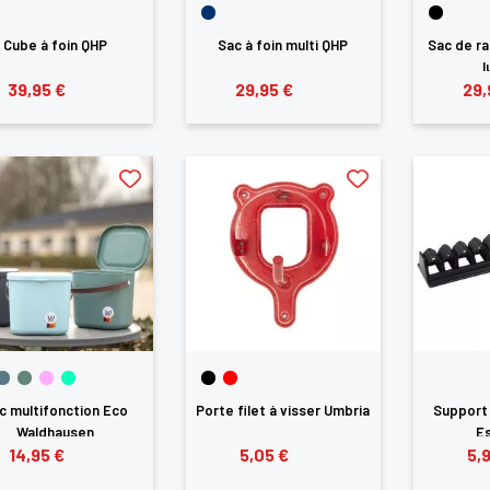
Cube à foin QHP
Sac à foin multi QHP
Sac de r
l
ANNULER
SE CONNECTER
39,95 €
29,95 €
29,
c multifonction Eco
Porte filet à visser Umbria
Support 
Waldhausen
Es
14,95 €
5,05 €
5,