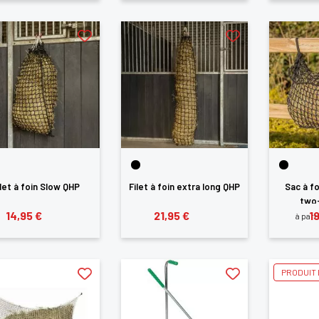
ilet à foin Slow QHP
Filet à foin extra long QHP
Sac à f
two
14,95 €
21,95 €
1
à part
PRODUIT 