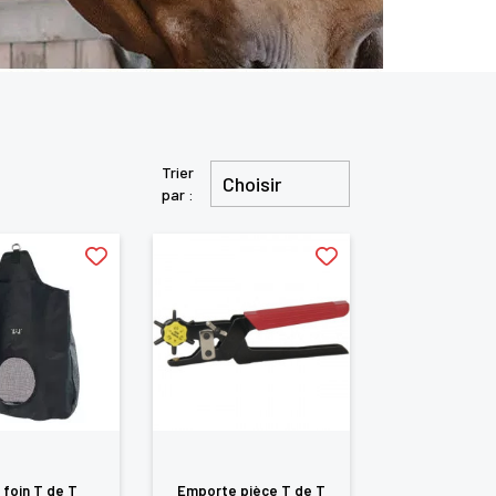
Trier
Choisir
par :
 foin T de T
Emporte pièce T de T