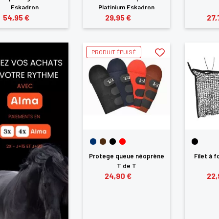
Eskadron
Platinium Eskadron
54,95 €
29,95 €
27,
PRODUIT ÉPUISÉ
Protege queue néoprène
Filet à 
T de T
24,90 €
22,