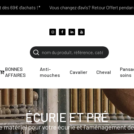
'achats !*
Vous changez d'avis? Retour Offert pendant 30 jours !
BONNES
Anti-
Pansa
Cavalier
Cheval
AFFAIRES
mouches
soins
ÉCURIE ET PRÉ
le matériel pour votre écurie et l'aménagement de