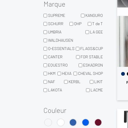
Marque
SUPREME
KANGURO
SCHURR
QHP
T de T
UMBRIA
LA GEE
WALDHAUSEN
Q-ESSENTIALS
FLAGS&CUP
CANTER
FOR STABLE
EQUESTRO
ESKADRON
HKM
HEXA
CHEVAL SHOP
NAF
KERBL
LIKIT
F
LAKOTA
LACME
Couleur