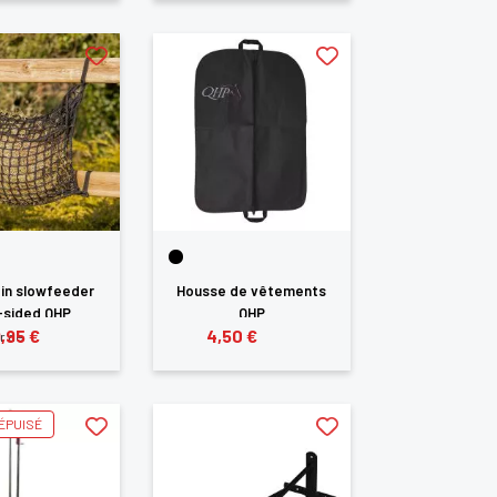
oin slowfeeder
Housse de vêtements
-sided QHP
QHP
9,95 €
4,50 €
ir de
ÉPUISÉ