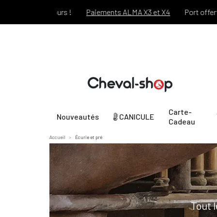
t 30 jours !
Paiements ALMA X3 et X4
Port offert dès 69€ d
Carte-
Nouveautés
CANICULE
Cadeau
Accueil
Écurie et pré
Tout 