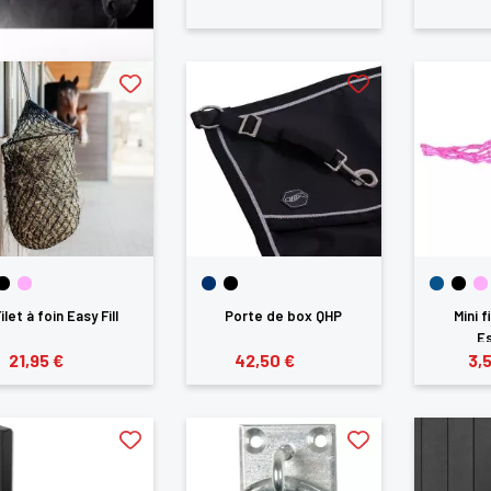
ilet à foin Easy Fill
Porte de box QHP
Mini f
Es
21,95 €
42,50 €
3,