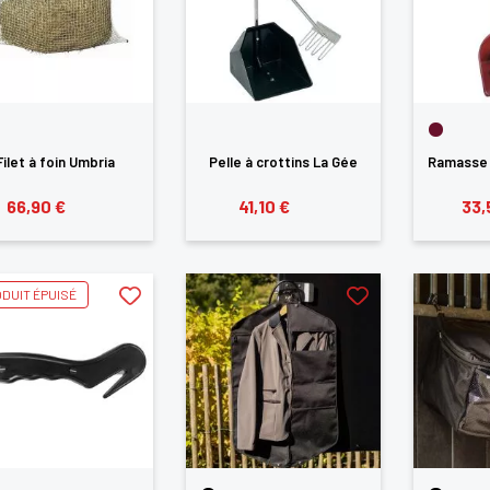
Filet à foin Umbria
Pelle à crottins La Gée
Ramasse 
66,90 €
41,10 €
33,
DUIT ÉPUISÉ