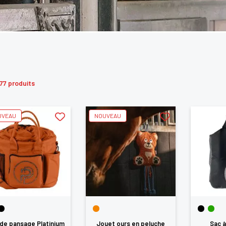
77 produits
UVEAU
NOUVEAU
de pansage Platinium
Jouet ours en peluche
Sac à