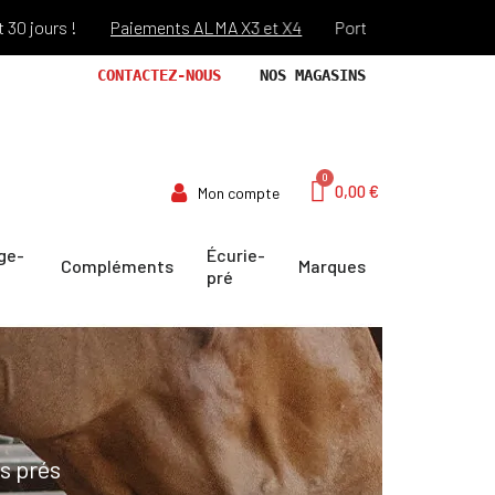
Paiements ALMA X3 et X4
Port offert dès 69€ d'achats !*
CONTACTEZ-NOUS
NOS MAGASINS
0,00 €
Mon compte
ge-
Écurie-
Compléments
Marques
pré
s prés