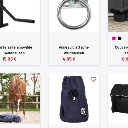
orte selle amovible
Anneau d’attache
Couverc
Waldhausen
Waldhausen
es
15,95 €
4,95 €
6,
×
us devez être connecté pour enregistrer des produits dans votre lis
envie