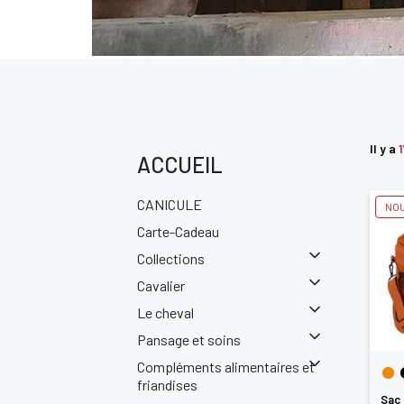
Il y a
1
ACCUEIL
CANICULE
NO
Carte-Cadeau
Collections
Cavalier
Le cheval
Pansage et soins
Compléments alimentaires et
friandises
Sac 