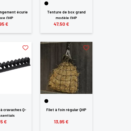
angement écurie
Tenture de box grand
uxe QHP
modèle QHP
95 €
47,50 €
à cravaches Q-
Filet à foin régular QHP
sentials
95 €
13,95 €