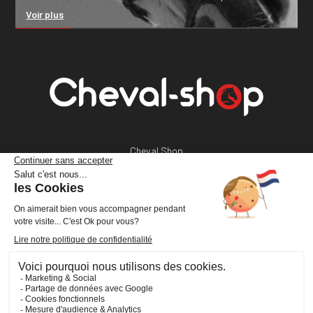
Voir plus
Cheval Shop
4 rue Benoît Frachon
44800 Saint-Herblain
France
+33 (0)2 40 36 20 61
boutique@cheval-shop.com
Facebook
YouTube
Instagram