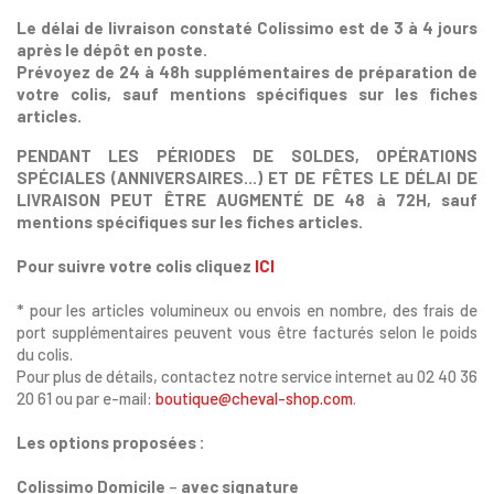
Le délai de livraison constaté Colissimo est de 3 à 4 jours
après le dépôt en poste.
Prévoyez de 24 à 48h supplémentaires de préparation de
votre colis, sauf mentions spécifiques sur les fiches
articles.
P
ENDANT LES PÉRIODES DE SOLDES
, OPÉRATIONS
SPÉCIALES (ANNIVERSAIRES...)
ET DE FÊTES LE DÉLAI DE
LIVRAISON PEUT ÊTRE AUGMENTÉ DE
48 à 72H, sauf
mentions spécifiques sur les fiches articles.
Pour suivre votre colis cliquez
ICI
* pour les articles volumineux ou envois en nombre, des frais de
port supplémentaires peuvent vous être facturés selon le poids
du colis.
Pour plus de détails, contactez notre service internet au 02 40 36
20 61 ou par e-mail:
boutique@cheval-shop.com
.
×
Les options proposées :
Vous devez être connecté pour enregistrer des
Colissimo Domicile
–
avec signature