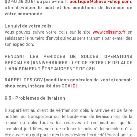
02 40 36 20 61 ou par e-mail :
boutique@cheval-shop.com
,
afin d'évaluer le coût et les conditions de livraison de
votre commande.
Le suivi de votre colis :
Vous pouvez suivre votre colis sur le site
www.colissimo.fr
en
saisissant le numéro d'envoi qui vous sera transmis par e-mail dès
son expédition.
PENDANT LES
PÉRIODES DE SOLDES
, OPÉRATIONS
SPÉCIALES (ANNIVERSAIRES...)
ET DE FÊTES
LE DÉLAI DE
LIVRAISON PEUT ÊTRE AUGMENTÉ DE
48H
RAPPEL DES CGV (conditions générales de vente) cheval-
shop.com, intégralité des CGV
ICI
6.3 - Problèmes de livraison
Il appartient au client de vérifier son colis à l’arrivée et de faire
notifier au transporteur sur le bordereau de livraison lors de la
remise du colis toutes les réserves et réclamations qui lui
semblent justifiées, voire de refuser le colis s’il lui semble qu’il a
été ouvert ou qu’il porte des traces évidentes de détérioration. Le