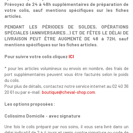
Prévoyez de 24 à 48h supplémentaires de préparation de
votre colis, sauf mentions spécifiques sur les fiches
articles.
P
ENDANT LES PÉRIODES DE SOLDES
, OPÉRATIONS
SPÉCIALES (ANNIVERSAIRES...)
ET DE FÊTES LE DÉLAI DE
LIVRAISON PEUT ÊTRE AUGMENTÉ DE
48 à 72H, sauf
mentions spécifiques sur les fiches articles.
Pour suivre votre colis cliquez
ICI
* pour les articles volumineux ou envois en nombre, des frais de
port supplémentaires peuvent vous être facturés selon le poids
du colis.
Pour plus de détails, contactez notre service internet au 02 40 36
20 61 ou par e-mail:
boutique@cheval-shop.com
.
Les options proposées :
Colissimo Domicile
–
avec signature
Une fois le colis préparé par nos soins, il vous sera livré dans un
délai indicatif de 2 à 4 jours et remis contre signature ou code de