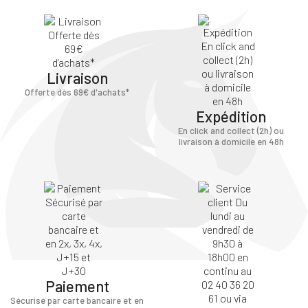
×
Vous devez être connecté pour enregistrer des
Livraison
produits dans votre liste d'envie
Offerte dès 69€ d'achats*
Expédition
En click and collect (2h) ou
SE
livraison à domicile en 48h
ANNULER
CONNECTER
Paiement
Sécurisé par carte bancaire et en