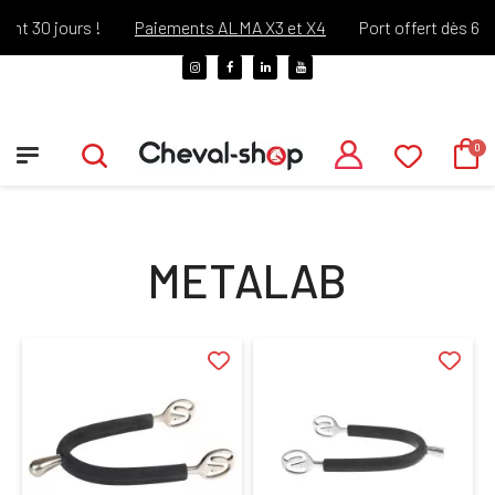
nt 30 jours !
Paiements ALMA X3 et X4
Port offert dès 69€ 
METALAB