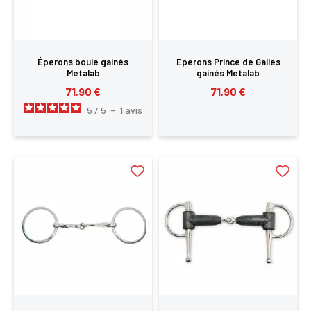
Éperons boule gainés
Eperons Prince de Galles
Metalab
gainés Metalab
71,90 €
71,90 €
5
/
5
-
1
avis