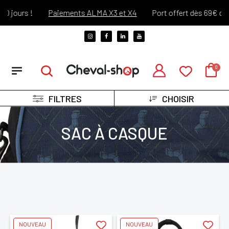
 jours !
Paiements ALMA X3 et X4
Port offert dès 69€ d'ach
FILTRES
CHOISIR
SAC À CASQUE
NOUVEAU
NOUVEAU