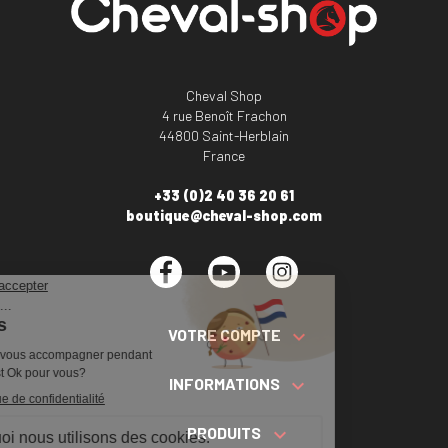
Cheval Shop
4 rue Benoît Frachon
44800 Saint-Herblain
France
+33 (0)2 40 36 20 61
boutique@cheval-shop.com
Facebook
YouTube
Instagram
VOTRE COMPTE

INFORMATIONS

PRODUITS
