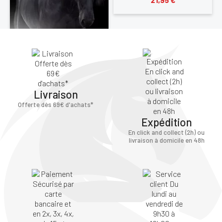
×
Livraison
Offerte dès 69€ d'achats*
Expédition
Vous devez être connecté pour enregistrer des
produits dans votre liste d'envie
En click and collect (2h) ou
livraison à domicile en 48h
SE
ANNULER
CONNECTER