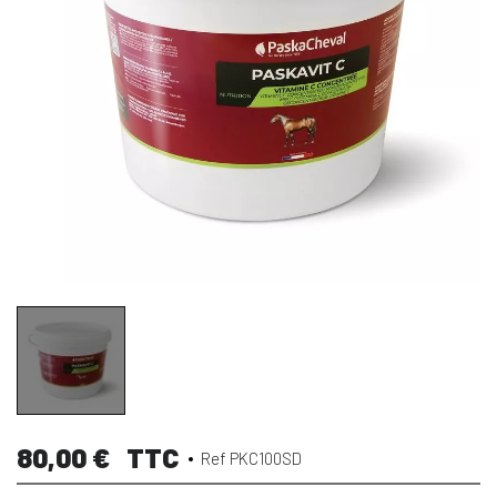
80,00 €
TTC
Ref PKC100SD