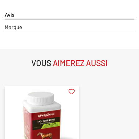
×
Avis
Vous devez être connecté pour enregistrer des
Marque
produits dans votre liste d'envie
SE
VOUS
AIMEREZ AUSSI
ANNULER
CONNECTER
aimerez aussi