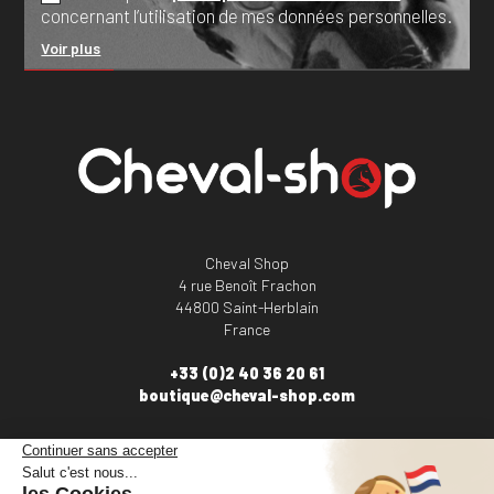
concernant l’utilisation de mes données personnelles.
Voir plus
Cheval Shop
4 rue Benoît Frachon
44800 Saint-Herblain
France
+33 (0)2 40 36 20 61
boutique@cheval-shop.com
Facebook
YouTube
Instagram