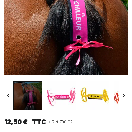


12,50 €
TTC
Ref 700102