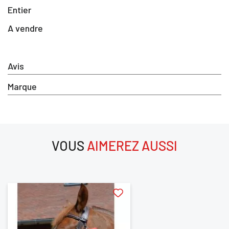
Entier
Vous devez être connecté pour enregistrer des
produits dans votre liste d'envie
A vendre
Avis
SE
ANNULER
CONNECTER
Marque
VOUS
AIMEREZ AUSSI
aimerez aussi