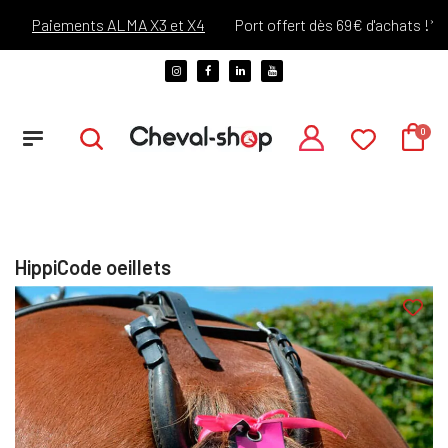
Paiements ALMA X3 et X4
Port offert dès 69€ d'achats !*
HippiCode oeillets