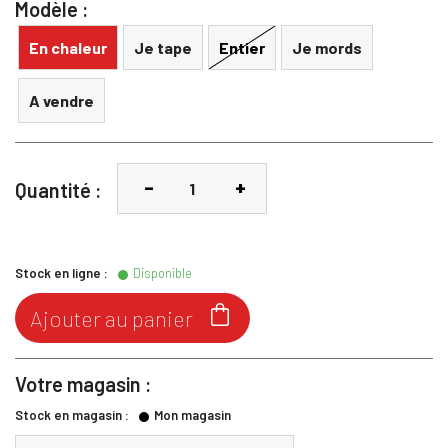
Modèle :
En chaleur
Je tape
Entier
Je mords
A vendre
Quantité :
Stock en ligne :
Disponible

Ajouter au panier
Votre magasin :
Stock en magasin :
Mon magasin