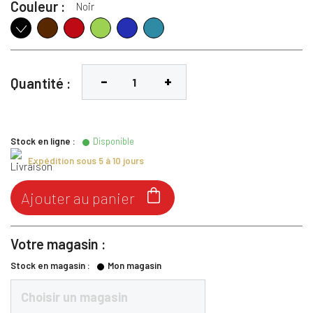
Couleur :
Noir
Marron
Rouge
Lime
Bleu Roi
Turquoise
Noir
Quantité :
Stock en ligne :
Disponible
Expédition sous 5 à 10 jours

Ajouter au panier
Votre magasin :
Stock en magasin :
Mon magasin
Choisir un magasin