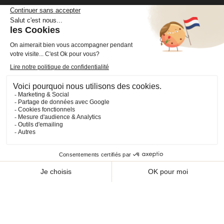
Cheval Shop
4 rue Benoît Frachon
44800 Saint-Herblain
France
+33 (0)2 40 36 20 61
boutique@cheval-shop.com
Facebook
YouTube
Instagram
VOTRE COMPTE

INFORMATIONS

PRODUITS

NOS SERVICES
