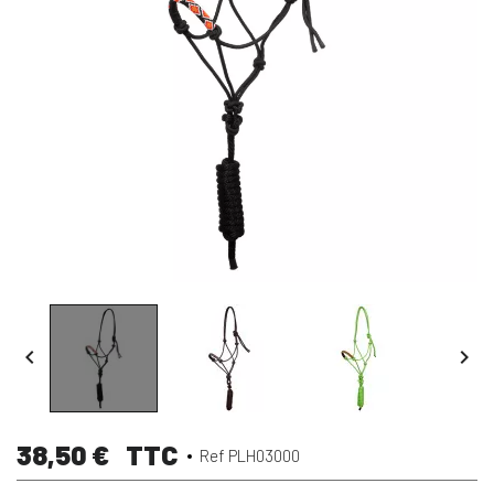


38,50 €
TTC
Ref PLH03000