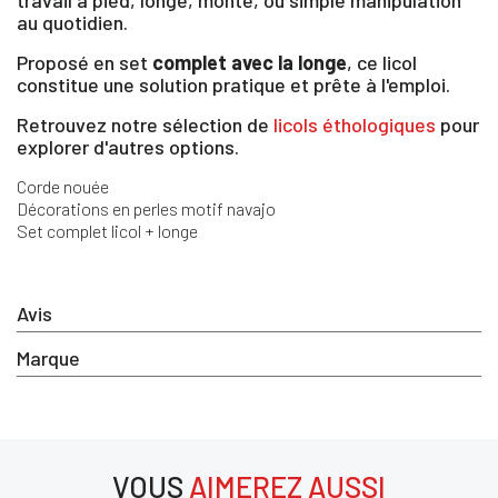
travail à pied, longe, monte, ou simple manipulation
au quotidien.
×
Proposé en set
complet avec la longe
, ce licol
constitue une solution pratique et prête à l'emploi.
Retrouvez notre sélection de
licols éthologiques
pour
Vous devez être connecté pour enregistrer des
produits dans votre liste d'envie
explorer d'autres options.
Corde nouée
Décorations en perles motif navajo
Set complet licol + longe
SE
ANNULER
CONNECTER
Avis
Marque
VOUS
AIMEREZ AUSSI