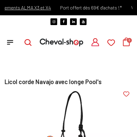
iements ALMA X3 et X4
Port offert dès 69€ d'achats !*
Vous 
Licol corde Navajo avec longe Pool's